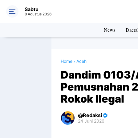
Sabtu
8 Agustus 2026
News
Daera
Home
›
Aceh
Dandim 0103/A
Pemusnahan 22
Rokok Ilegal
Redaksi
24 Juni 2026
Premium