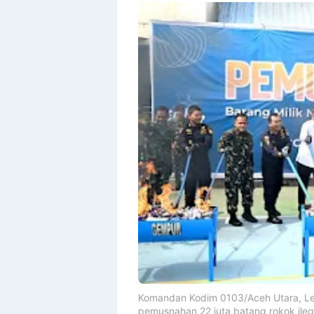
By
Raushan
Design
With
Shroff
Templates
Komandan Kodim 0103/Aceh Utara, Letk
pemusnahan 22 juta batang rokok ile