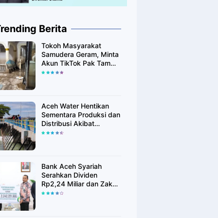
rending Berita
Tokoh Masyarakat
Samudera Geram, Minta
Akun TikTok Pak Tam
Tak Tebar Harapan
Palsu bagi Korban Banjir
Aceh Utara
Aceh Water Hentikan
Sementara Produksi dan
Distribusi Akibat
Fenomena Alam yang
Memengaruhi Kualitas
Air Baku
Bank Aceh Syariah
Serahkan Dividen
Rp2,24 Miliar dan Zakat
Rp400 Juta kepada
Pemko Lhokseumawe