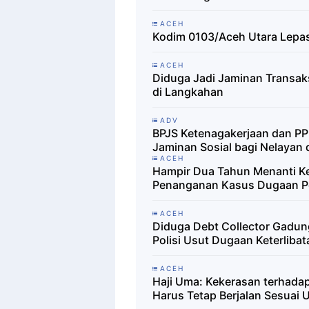
ACEH
Kodim 0103/Aceh Utara Lepas 
ACEH
Diduga Jadi Jaminan Transak
di Langkahan
ADV
BPJS Ketenagakerjaan dan PPN
Jaminan Sosial bagi Nelayan 
ACEH
Hampir Dua Tahun Menanti Ke
Penanganan Kasus Dugaan Pen
ACEH
Diduga Debt Collector Gadung
Polisi Usut Dugaan Keterlib
ACEH
Haji Uma: Kekerasan terhada
Harus Tetap Berjalan Sesua