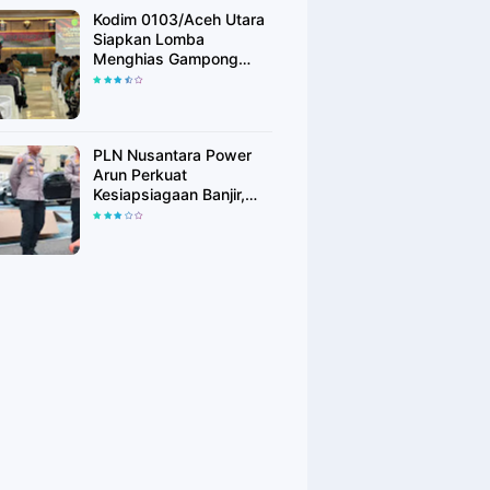
Kodim 0103/Aceh Utara
Siapkan Lomba
Menghias Gampong
Berhadiah Rp100 Juta,
Bangkitkan Semangat
Kemerdekaan hingga
Pelosok Desa
PLN Nusantara Power
Arun Perkuat
Kesiapsiagaan Banjir,
Polres Lhokseumawe
Terima Bantuan Perahu
Karet