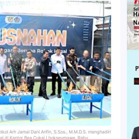
ol Arh Jamal Dani Arifin, S.Sos., M.M.D.S. menghadiri
gal di Kantor Bea Cukai Lhokseumawe, Rabu