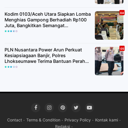
Kodim 0103/Aceh Utara Siapkan Lomba
Menghias Gampong Berhadiah Rp100
Juta, Bangkitkan Semangat
Kemerdekaan hingga Pelosok Desa
PLN Nusantara Power Arun Perkuat
Kesiapsiagaan Banjir, Polres
Lhokseumawe Terima Bantuan Perahu
Karet
Contact
Terms & Condition
Privacy Policy
Kontak kami
Redaksi