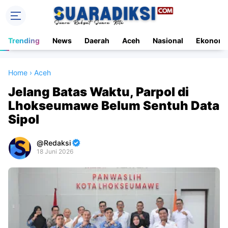
Trending
News
Daerah
Aceh
Nasional
Ekonomi
Home
›
Aceh
Jelang Batas Waktu, Parpol di
Lhokseumawe Belum Sentuh Data
Sipol
Redaksi
18 Juni 2026
Premium
By
Raushan
Design
With
Shroff