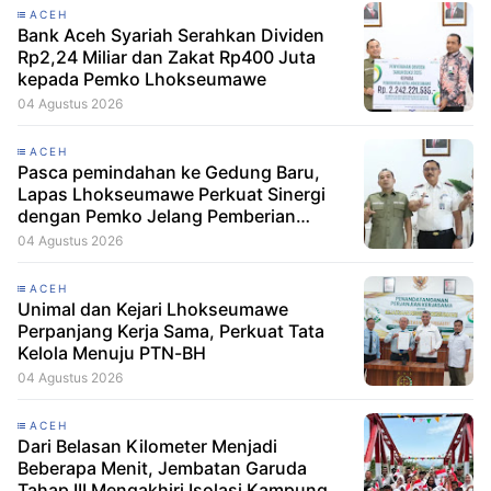
ACEH
Bank Aceh Syariah Serahkan Dividen
Rp2,24 Miliar dan Zakat Rp400 Juta
kepada Pemko Lhokseumawe
04 Agustus 2026
ACEH
Pasca pemindahan ke Gedung Baru,
Lapas Lhokseumawe Perkuat Sinergi
dengan Pemko Jelang Pemberian
Remisi HUT RI
04 Agustus 2026
ACEH
Unimal dan Kejari Lhokseumawe
Perpanjang Kerja Sama, Perkuat Tata
Kelola Menuju PTN-BH
04 Agustus 2026
ACEH
Dari Belasan Kilometer Menjadi
Beberapa Menit, Jembatan Garuda
Tahap III Mengakhiri Isolasi Kampung