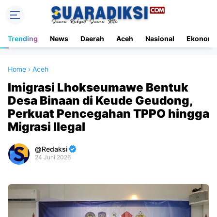
Trending
News
Daerah
Aceh
Nasional
Ekonomi
Home
›
Aceh
Imigrasi Lhokseumawe Bentuk
Desa Binaan di Keude Geudong,
Perkuat Pencegahan TPPO hingga
Migrasi Ilegal
Redaksi
24 Juni 2026
Premium
By
Raushan
Design
With