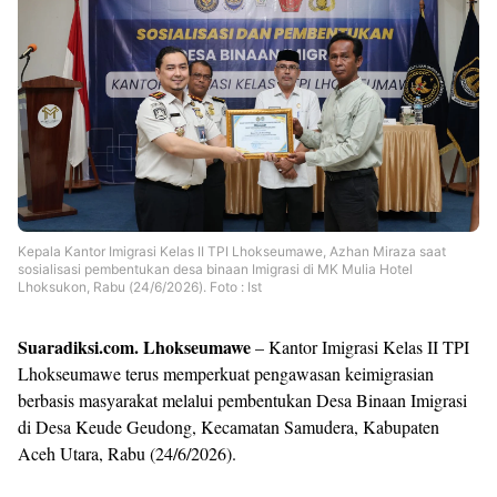
Shroff
Templates
Kepala Kantor Imigrasi Kelas II TPI Lhokseumawe, Azhan Miraza saat
sosialisasi pembentukan desa binaan Imigrasi di MK Mulia Hotel
Lhoksukon, Rabu (24/6/2026). Foto : Ist
Suaradiksi.com. Lhokseumawe
– Kantor Imigrasi Kelas II TPI
Lhokseumawe terus memperkuat pengawasan keimigrasian
berbasis masyarakat melalui pembentukan Desa Binaan Imigrasi
di Desa Keude Geudong, Kecamatan Samudera, Kabupaten
Aceh Utara, Rabu (24/6/2026).