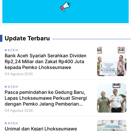
Update Terbaru
ACEH
Bank Aceh Syariah Serahkan Dividen
Rp2,24 Miliar dan Zakat Rp400 Juta
kepada Pemko Lhokseumawe
04 Agustus 2026
ACEH
Pasca pemindahan ke Gedung Baru,
Lapas Lhokseumawe Perkuat Sinergi
dengan Pemko Jelang Pemberian
Remisi HUT RI
04 Agustus 2026
ACEH
Unimal dan Kejari Lhokseumawe