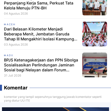
Perpanjang Kerja Sama, Perkuat Tata
Kelola Menuju PTN-BH
04 Agustus 2026
ACEH
Dari Belasan Kilometer Menjadi
Beberapa Menit, Jembatan Garuda
Tahap III Mengakhiri Isolasi Kampung
Tempel
03 Agustus 2026
ADV
BPJS Ketenagakerjaan dan PPN Sibolga
Sosialisasikan Perlindungan Jaminan
Sosial bagi Nelayan dalam Forum
Konsultasi Publik
31 Juli 2026
Komentar
komentar yang tampil sepenuhnya tanggung jawab komentator seperti
yang diatur UU ITE