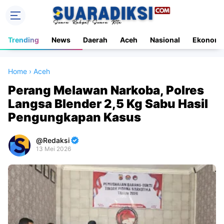
Trending
News
Daerah
Aceh
Nasional
Ekonomi
Home
›
Aceh
Perang Melawan Narkoba, Polres
Langsa Blender 2,5 Kg Sabu Hasil
Pengungkapan Kasus
Redaksi
13 Mei 2026
Premium
By
Raushan
Design
With
Shroff