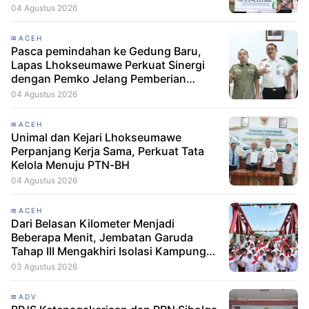
04 Agustus 2026
ACEH
Pasca pemindahan ke Gedung Baru,
Lapas Lhokseumawe Perkuat Sinergi
dengan Pemko Jelang Pemberian
Remisi HUT RI
04 Agustus 2026
ACEH
Unimal dan Kejari Lhokseumawe
Perpanjang Kerja Sama, Perkuat Tata
Kelola Menuju PTN-BH
04 Agustus 2026
ACEH
Dari Belasan Kilometer Menjadi
Beberapa Menit, Jembatan Garuda
Tahap III Mengakhiri Isolasi Kampung
Tempel
03 Agustus 2026
ADV