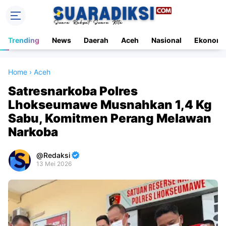
Trending
News
Daerah
Aceh
Nasional
Ekonomi
Home
›
Aceh
Satresnarkoba Polres
Lhokseumawe Musnahkan 1,4 Kg
Sabu, Komitmen Perang Melawan
Narkoba
Redaksi
13 Mei 2026
Premium
By
Raushan
Design
With