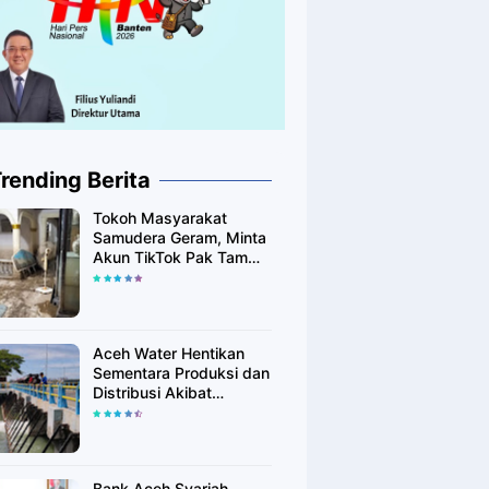
rending Berita
Tokoh Masyarakat
Samudera Geram, Minta
Akun TikTok Pak Tam
Tak Tebar Harapan
Palsu bagi Korban Banjir
Aceh Utara
Aceh Water Hentikan
Sementara Produksi dan
Distribusi Akibat
Fenomena Alam yang
Memengaruhi Kualitas
Air Baku
Bank Aceh Syariah