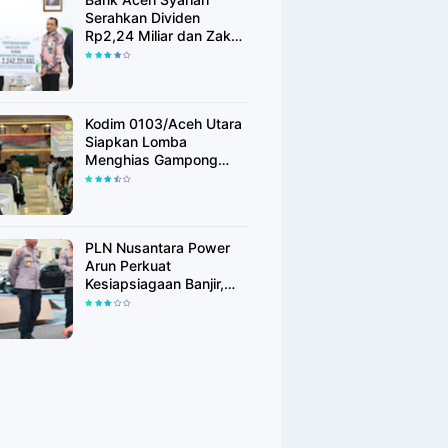
Serahkan Dividen
Rp2,24 Miliar dan Zakat
Rp400 Juta kepada
Pemko Lhokseumawe
Kodim 0103/Aceh Utara
Siapkan Lomba
Menghias Gampong
Berhadiah Rp100 Juta,
Bangkitkan Semangat
Kemerdekaan hingga
Pelosok Desa
PLN Nusantara Power
Arun Perkuat
Kesiapsiagaan Banjir,
Polres Lhokseumawe
Terima Bantuan Perahu
Karet