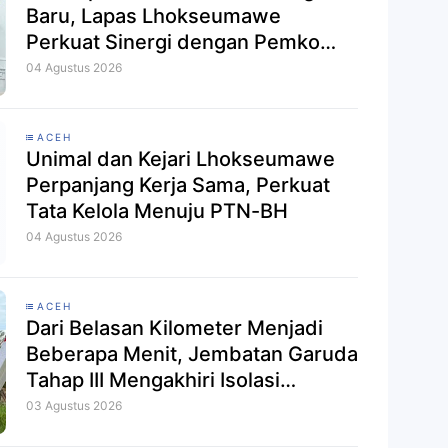
Baru, Lapas Lhokseumawe
Perkuat Sinergi dengan Pemko
Jelang Pemberian Remisi HUT RI
04 Agustus 2026
ACEH
Unimal dan Kejari Lhokseumawe
Perpanjang Kerja Sama, Perkuat
Tata Kelola Menuju PTN-BH
04 Agustus 2026
ACEH
Dari Belasan Kilometer Menjadi
Beberapa Menit, Jembatan Garuda
Tahap III Mengakhiri Isolasi
Kampung Tempel
03 Agustus 2026