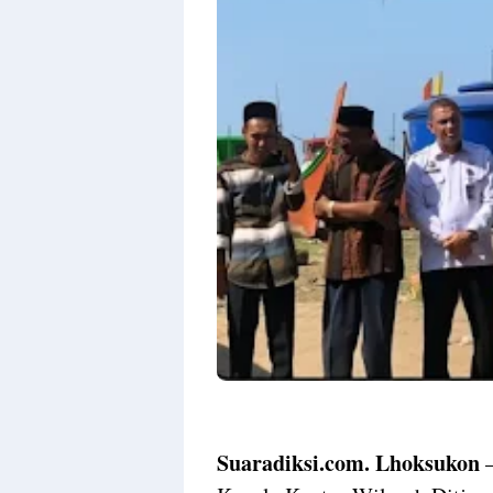
By
Raushan
Design
With
Shroff
Templates
Suaradiksi.com. Lhoksukon
–