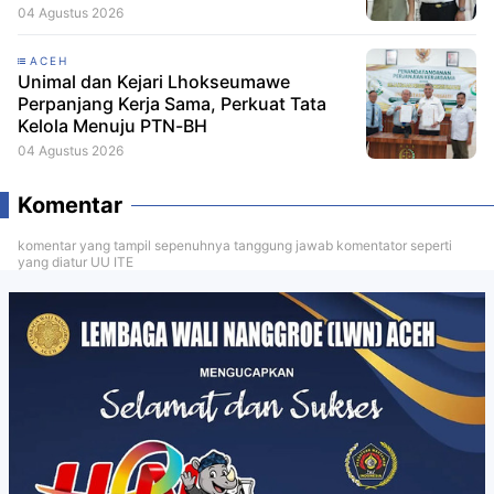
Remisi HUT RI
04 Agustus 2026
ACEH
Unimal dan Kejari Lhokseumawe
Perpanjang Kerja Sama, Perkuat Tata
Kelola Menuju PTN-BH
04 Agustus 2026
Komentar
komentar yang tampil sepenuhnya tanggung jawab komentator seperti
yang diatur UU ITE