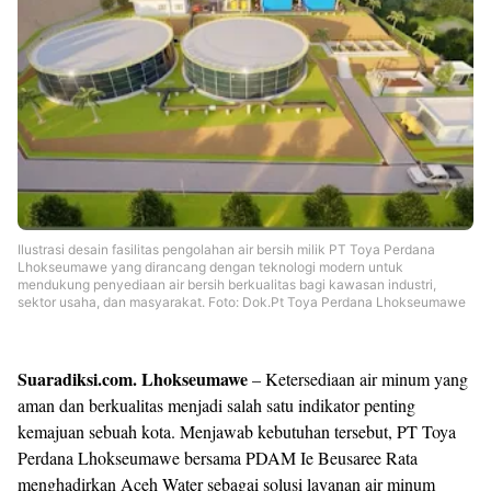
Shroff
Templates
Ilustrasi desain fasilitas pengolahan air bersih milik PT Toya Perdana
Lhokseumawe yang dirancang dengan teknologi modern untuk
mendukung penyediaan air bersih berkualitas bagi kawasan industri,
sektor usaha, dan masyarakat. Foto: Dok.Pt Toya Perdana Lhokseumawe
Suaradiksi.com. Lhokseumawe
– Ketersediaan air minum yang
aman dan berkualitas menjadi salah satu indikator penting
kemajuan sebuah kota. Menjawab kebutuhan tersebut, PT Toya
Perdana Lhokseumawe bersama PDAM Ie Beusaree Rata
menghadirkan Aceh Water sebagai solusi layanan air minum