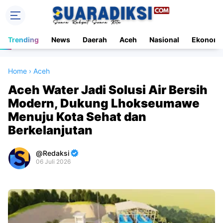
Trending
News
Daerah
Aceh
Nasional
Ekonomi
Home
›
Aceh
Aceh Water Jadi Solusi Air Bersih
Modern, Dukung Lhokseumawe
Menuju Kota Sehat dan
Berkelanjutan
Redaksi
06 Juli 2026
Premium
By
Raushan
Design
With