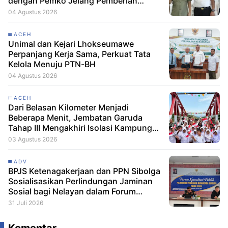
dengan Pemko Jelang Pemberian
Remisi HUT RI
04 Agustus 2026
ACEH
Unimal dan Kejari Lhokseumawe
Perpanjang Kerja Sama, Perkuat Tata
Kelola Menuju PTN-BH
04 Agustus 2026
ACEH
Dari Belasan Kilometer Menjadi
Beberapa Menit, Jembatan Garuda
Tahap III Mengakhiri Isolasi Kampung
Tempel
03 Agustus 2026
ADV
BPJS Ketenagakerjaan dan PPN Sibolga
Sosialisasikan Perlindungan Jaminan
Sosial bagi Nelayan dalam Forum
Konsultasi Publik
31 Juli 2026
Komentar