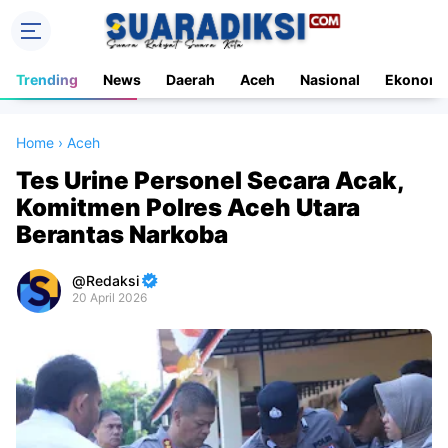
Trending
News
Daerah
Aceh
Nasional
Ekonomi
Home
›
Aceh
Tes Urine Personel Secara Acak,
Komitmen Polres Aceh Utara
Berantas Narkoba
Redaksi
20 April 2026
Premium
By
Raushan
Design
With
Shroff