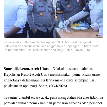
Templates
Kapolres Aceh Utara AKBP Trie Aprianto S.H., M.H saat mengecek
pelaksanaan pemeriksaan urine anggotanya di lapangan Tri Brata mako
Polres setempat, usai pelaksanaan apel pagi. Senin, (20/4/2026).
Suaradiksi.com. Aceh Utara
- Dilakukan secara dadakan,
Kepolisian Resort Aceh Utara melaksanakan pemeriksaan urine
anggotanya di lapangan Tri Brata mako Polres setempat, usai
pelaksanaan apel pagi. Senin, (20/4/2026).
Tes urine diambil secara acak, guna mengetahui ada atau tidaknya
penyalahgunaan pemakaian dan peredaran narkoba oleh personel