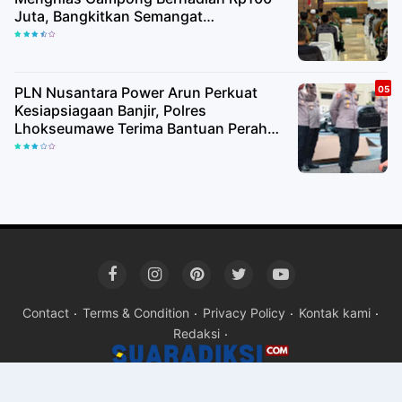
Juta, Bangkitkan Semangat
Kemerdekaan hingga Pelosok Desa
PLN Nusantara Power Arun Perkuat
Kesiapsiagaan Banjir, Polres
Lhokseumawe Terima Bantuan Perahu
Karet
Contact
Terms & Condition
Privacy Policy
Kontak kami
Redaksi