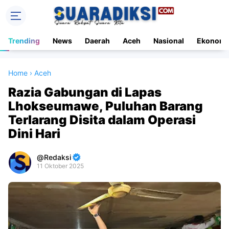
Trending
News
Daerah
Aceh
Nasional
Ekonomi
Home
›
Aceh
Razia Gabungan di Lapas
Lhokseumawe, Puluhan Barang
Terlarang Disita dalam Operasi
Dini Hari
Redaksi
11 Oktober 2025
Premium
By
Raushan
Design
With