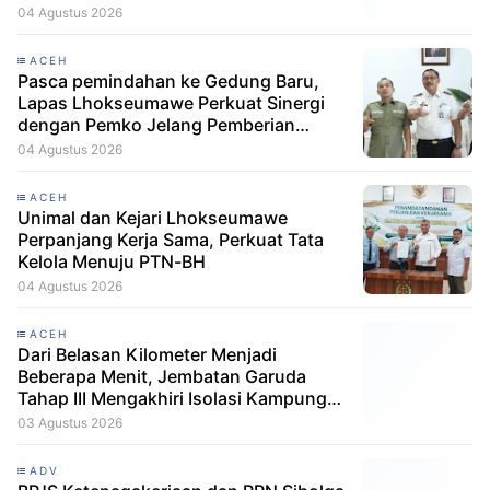
04 Agustus 2026
ACEH
Pasca pemindahan ke Gedung Baru,
Lapas Lhokseumawe Perkuat Sinergi
dengan Pemko Jelang Pemberian
Remisi HUT RI
04 Agustus 2026
ACEH
Unimal dan Kejari Lhokseumawe
Perpanjang Kerja Sama, Perkuat Tata
Kelola Menuju PTN-BH
04 Agustus 2026
ACEH
Dari Belasan Kilometer Menjadi
Beberapa Menit, Jembatan Garuda
Tahap III Mengakhiri Isolasi Kampung
Tempel
03 Agustus 2026
ADV