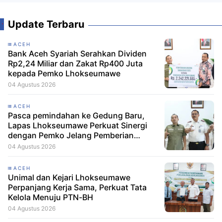
Update Terbaru
ACEH
Bank Aceh Syariah Serahkan Dividen
Rp2,24 Miliar dan Zakat Rp400 Juta
kepada Pemko Lhokseumawe
04 Agustus 2026
ACEH
Pasca pemindahan ke Gedung Baru,
Lapas Lhokseumawe Perkuat Sinergi
dengan Pemko Jelang Pemberian
Remisi HUT RI
04 Agustus 2026
ACEH
Unimal dan Kejari Lhokseumawe
Perpanjang Kerja Sama, Perkuat Tata
Kelola Menuju PTN-BH
04 Agustus 2026