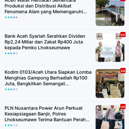
Aceh Water Hentikan Sementara
Produksi dan Distribusi Akibat
Fenomena Alam yang Memengaruhi
Kualitas Air Baku
Bank Aceh Syariah Serahkan Dividen
Rp2,24 Miliar dan Zakat Rp400 Juta
kepada Pemko Lhokseumawe
Kodim 0103/Aceh Utara Siapkan Lomba
Menghias Gampong Berhadiah Rp100
Juta, Bangkitkan Semangat
Kemerdekaan hingga Pelosok Desa
PLN Nusantara Power Arun Perkuat
Kesiapsiagaan Banjir, Polres
Lhokseumawe Terima Bantuan Perahu
Karet