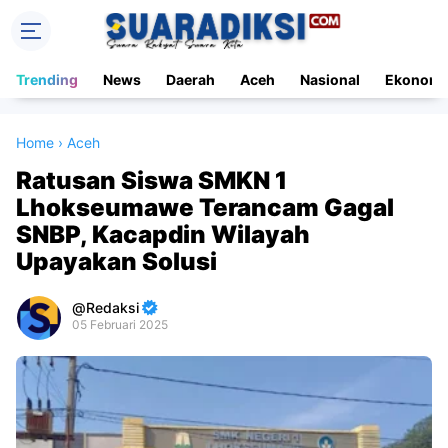
Trending
News
Daerah
Aceh
Nasional
Ekonomi
Home
›
Aceh
Ratusan Siswa SMKN 1
Lhokseumawe Terancam Gagal
SNBP, Kacapdin Wilayah
Upayakan Solusi
Redaksi
05 Februari 2025
Premium
By
Raushan
Design
With