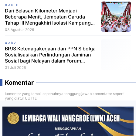
ACEH
Dari Belasan Kilometer Menjadi
Beberapa Menit, Jembatan Garuda
Tahap III Mengakhiri Isolasi Kampung
Tempel
03 Agustus 2026
ADV
BPJS Ketenagakerjaan dan PPN Sibolga
Sosialisasikan Perlindungan Jaminan
Sosial bagi Nelayan dalam Forum
Konsultasi Publik
31 Juli 2026
Komentar
komentar yang tampil sepenuhnya tanggung jawab komentator seperti
yang diatur UU ITE