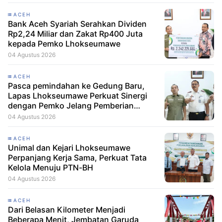
ACEH
Bank Aceh Syariah Serahkan Dividen
Rp2,24 Miliar dan Zakat Rp400 Juta
kepada Pemko Lhokseumawe
04 Agustus 2026
ACEH
Pasca pemindahan ke Gedung Baru,
Lapas Lhokseumawe Perkuat Sinergi
dengan Pemko Jelang Pemberian
Remisi HUT RI
04 Agustus 2026
ACEH
Unimal dan Kejari Lhokseumawe
Perpanjang Kerja Sama, Perkuat Tata
Kelola Menuju PTN-BH
04 Agustus 2026
ACEH
Dari Belasan Kilometer Menjadi
Beberapa Menit, Jembatan Garuda