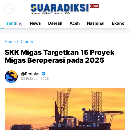
Trending
News
Daerah
Aceh
Nasional
Ekonomi
Home
›
Daerah
SKK Migas Targetkan 15 Proyek
Migas Beroperasi pada 2025
Redaksi
05 Februari 2025
Premium
By
Raushan
Design
With
Shroff
Templates