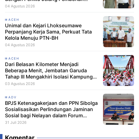
Remisi HUT RI
04 Agustus 2026
ACEH
Unimal dan Kejari Lhokseumawe
Perpanjang Kerja Sama, Perkuat Tata
Kelola Menuju PTN-BH
04 Agustus 2026
ACEH
Dari Belasan Kilometer Menjadi
Beberapa Menit, Jembatan Garuda
Tahap III Mengakhiri Isolasi Kampung
Tempel
03 Agustus 2026
ADV
BPJS Ketenagakerjaan dan PPN Sibolga
Sosialisasikan Perlindungan Jaminan
Sosial bagi Nelayan dalam Forum
Konsultasi Publik
31 Juli 2026
Komentar