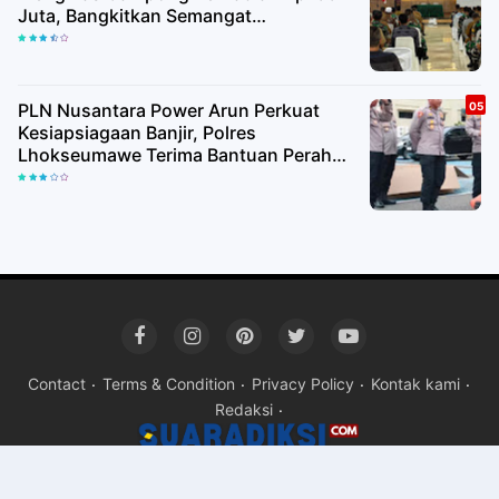
Juta, Bangkitkan Semangat
Kemerdekaan hingga Pelosok Desa
PLN Nusantara Power Arun Perkuat
Kesiapsiagaan Banjir, Polres
Lhokseumawe Terima Bantuan Perahu
Karet
Contact
Terms & Condition
Privacy Policy
Kontak kami
Redaksi