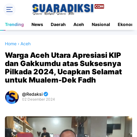
Trending
News
Daerah
Aceh
Nasional
Ekonomi
Home
›
Aceh
Warga Aceh Utara Apresiasi KIP
dan Gakkumdu atas Suksesnya
Pilkada 2024, Ucapkan Selamat
untuk Mualem-Dek Fadh
Redaksi
02 Desember 2024
Premium
By
Raushan
Design
With