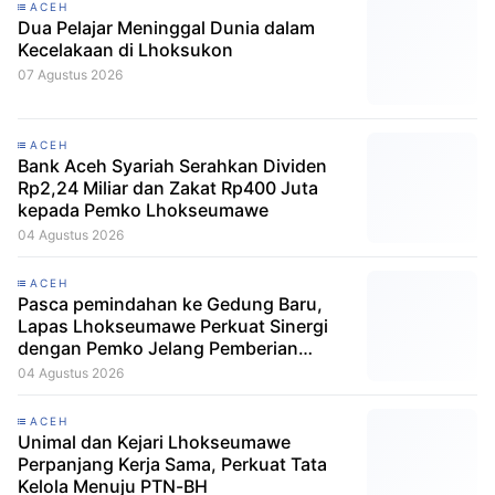
ACEH
Dua Pelajar Meninggal Dunia dalam
Kecelakaan di Lhoksukon
07 Agustus 2026
ACEH
Bank Aceh Syariah Serahkan Dividen
Rp2,24 Miliar dan Zakat Rp400 Juta
kepada Pemko Lhokseumawe
04 Agustus 2026
ACEH
Pasca pemindahan ke Gedung Baru,
Lapas Lhokseumawe Perkuat Sinergi
dengan Pemko Jelang Pemberian
Remisi HUT RI
04 Agustus 2026
ACEH
Unimal dan Kejari Lhokseumawe
Perpanjang Kerja Sama, Perkuat Tata
Kelola Menuju PTN-BH