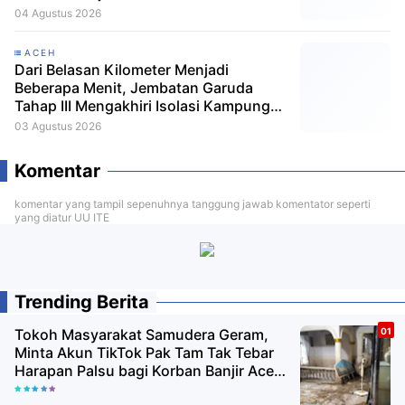
04 Agustus 2026
ACEH
Dari Belasan Kilometer Menjadi
Beberapa Menit, Jembatan Garuda
Tahap III Mengakhiri Isolasi Kampung
Tempel
03 Agustus 2026
Komentar
komentar yang tampil sepenuhnya tanggung jawab komentator seperti
yang diatur UU ITE
Trending Berita
Tokoh Masyarakat Samudera Geram,
Minta Akun TikTok Pak Tam Tak Tebar
Harapan Palsu bagi Korban Banjir Aceh
Utara