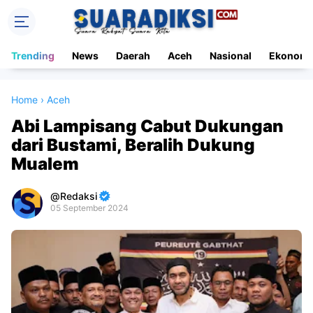
Trending
News
Daerah
Aceh
Nasional
Ekonomi
Home
›
Aceh
Abi Lampisang Cabut Dukungan
dari Bustami, Beralih Dukung
Mualem
Redaksi
05 September 2024
Premium
By
Raushan
Design
With
Shroff