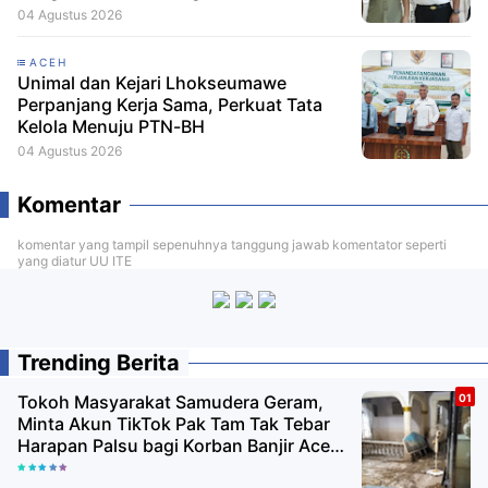
Remisi HUT RI
04 Agustus 2026
ACEH
Unimal dan Kejari Lhokseumawe
Perpanjang Kerja Sama, Perkuat Tata
Kelola Menuju PTN-BH
04 Agustus 2026
Komentar
komentar yang tampil sepenuhnya tanggung jawab komentator seperti
yang diatur UU ITE
Trending Berita
Tokoh Masyarakat Samudera Geram,
Minta Akun TikTok Pak Tam Tak Tebar
Harapan Palsu bagi Korban Banjir Aceh
Utara