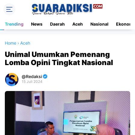
Trending
News
Daerah
Aceh
Nasional
Ekonomi
Home
›
Aceh
Unimal Umumkan Pemenang
Lomba Opini Tingkat Nasional
Redaksi
15 Juli 2024
Premium
By
Raushan
Design
With
Shroff
Templates