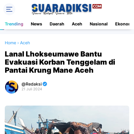
Trending
News
Daerah
Aceh
Nasional
Ekonomi
Home
›
Aceh
Lanal Lhokseumawe Bantu
Evakuasi Korban Tenggelam di
Pantai Krung Mane Aceh
Redaksi
21 Juli 2024
Premium
By
Raushan
Design
With
Shroff