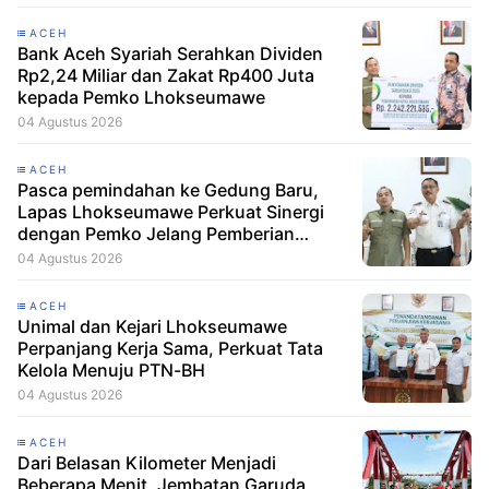
ACEH
Bank Aceh Syariah Serahkan Dividen
Rp2,24 Miliar dan Zakat Rp400 Juta
kepada Pemko Lhokseumawe
04 Agustus 2026
ACEH
Pasca pemindahan ke Gedung Baru,
Lapas Lhokseumawe Perkuat Sinergi
dengan Pemko Jelang Pemberian
Remisi HUT RI
04 Agustus 2026
ACEH
Unimal dan Kejari Lhokseumawe
Perpanjang Kerja Sama, Perkuat Tata
Kelola Menuju PTN-BH
04 Agustus 2026
ACEH
Dari Belasan Kilometer Menjadi
Beberapa Menit, Jembatan Garuda