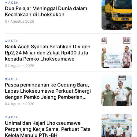
ACEH
Dua Pelajar Meninggal Dunia dalam
Kecelakaan di Lhoksukon
07 Agustus 2026
ACEH
Bank Aceh Syariah Serahkan Dividen
Rp2,24 Miliar dan Zakat Rp400 Juta
kepada Pemko Lhokseumawe
04 Agustus 2026
ACEH
Pasca pemindahan ke Gedung Baru,
Lapas Lhokseumawe Perkuat Sinergi
dengan Pemko Jelang Pemberian
Remisi HUT RI
04 Agustus 2026
ACEH
Unimal dan Kejari Lhokseumawe
Perpanjang Kerja Sama, Perkuat Tata
Kelola Menuju PTN-BH