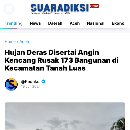
Trending
News
Daerah
Aceh
Nasional
Ekonomi
Home
›
Aceh
Hujan Deras Disertai Angin
Kencang Rusak 173 Bangunan di
Kecamatan Tanah Luas
Redaksi
19 Juli 2024
Premium
By
Raushan
Design
With
Shroff