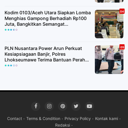
Kodim 0103/Aceh Utara Siapkan Lomba
Menghias Gampong Berhadiah Rp100
Juta, Bangkitkan Semangat
Kemerdekaan hingga Pelosok Desa
PLN Nusantara Power Arun Perkuat
Kesiapsiagaan Banjir, Polres
Lhokseumawe Terima Bantuan Perahu
Karet
Contact
Terms & Condition
Privacy Policy
Kontak kami
Redaksi