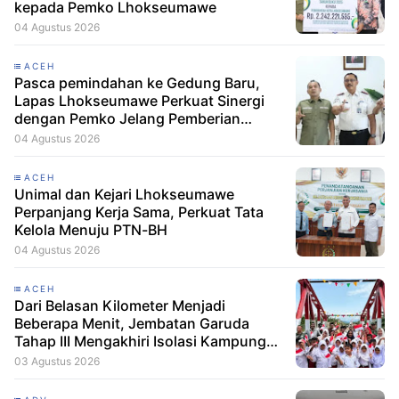
kepada Pemko Lhokseumawe
04 Agustus 2026
ACEH
Pasca pemindahan ke Gedung Baru,
Lapas Lhokseumawe Perkuat Sinergi
dengan Pemko Jelang Pemberian
Remisi HUT RI
04 Agustus 2026
ACEH
Unimal dan Kejari Lhokseumawe
Perpanjang Kerja Sama, Perkuat Tata
Kelola Menuju PTN-BH
04 Agustus 2026
ACEH
Dari Belasan Kilometer Menjadi
Beberapa Menit, Jembatan Garuda
Tahap III Mengakhiri Isolasi Kampung
Tempel
03 Agustus 2026