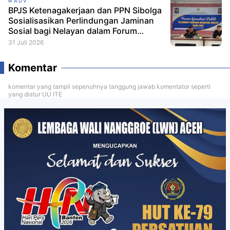
ADV
BPJS Ketenagakerjaan dan PPN Sibolga
Sosialisasikan Perlindungan Jaminan
Sosial bagi Nelayan dalam Forum
Konsultasi Publik
31 Juli 2026
Komentar
komentar yang tampil sepenuhnya tanggung jawab komentator seperti
yang diatur UU ITE