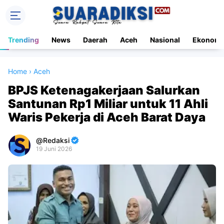
Trending
News
Daerah
Aceh
Nasional
Ekonomi
Home
›
Aceh
BPJS Ketenagakerjaan Salurkan
Santunan Rp1 Miliar untuk 11 Ahli
Waris Pekerja di Aceh Barat Daya
Redaksi
19 Juni 2026
Premium
By
Raushan
Design
With
Shroff