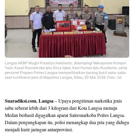
Templates
Langsa AKBP Mughi Prasetyo Habrianto, didampingi Wakapolres Kompol
Yasir, Kasat Resnarkoba Iptu Sirya Iqbal, Kasi Humas Iptu Rusdianto, serta
personel Propam Polres Langsa memperlihatkan barang bukti sabu-sabu
saat konferensi pers di Mapolres Langsa, Rabu, 20 Mei 2026. Foto : Ist
Suaradiksi.com. Langsa
– Upaya pengiriman narkotika jenis
sabu seberat lebih dari 3 kilogram dari Kota Langsa menuju
Medan berhasil digagalkan aparat Satresnarkoba Polres Langsa.
Dalam pengungkapan itu, polisi menangkap dua pria yang diduga
menjadi kurir jaringan antarprovinsi.