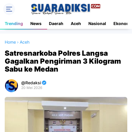
Trending
News
Daerah
Aceh
Nasional
Ekonomi
Home
›
Aceh
Satresnarkoba Polres Langsa
Gagalkan Pengiriman 3 Kilogram
Sabu ke Medan
Redaksi
20 Mei 2026
Premium
By
Raushan
Design
With
Shroff