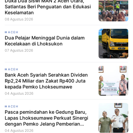
Duka Dua Siswi MAN 2 Aceh Utara,
Satlantas Beri Penguatan dan Edukasi
Keselamatan
08 Agustus 2026
ACEH
Dua Pelajar Meninggal Dunia dalam
Kecelakaan di Lhoksukon
07 Agustus 2026
ACEH
Bank Aceh Syariah Serahkan Dividen
Rp2,24 Miliar dan Zakat Rp400 Juta
kepada Pemko Lhokseumawe
04 Agustus 2026
ACEH
Pasca pemindahan ke Gedung Baru,
Lapas Lhokseumawe Perkuat Sinergi
dengan Pemko Jelang Pemberian
Remisi HUT RI
04 Agustus 2026