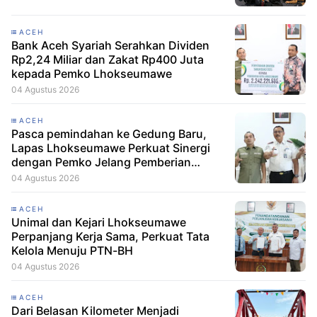
ACEH
Bank Aceh Syariah Serahkan Dividen
Rp2,24 Miliar dan Zakat Rp400 Juta
kepada Pemko Lhokseumawe
04 Agustus 2026
ACEH
Pasca pemindahan ke Gedung Baru,
Lapas Lhokseumawe Perkuat Sinergi
dengan Pemko Jelang Pemberian
Remisi HUT RI
04 Agustus 2026
ACEH
Unimal dan Kejari Lhokseumawe
Perpanjang Kerja Sama, Perkuat Tata
Kelola Menuju PTN-BH
04 Agustus 2026
ACEH
Dari Belasan Kilometer Menjadi