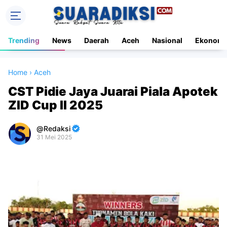
Trending
News
Daerah
Aceh
Nasional
Ekonomi
Home
›
Aceh
CST Pidie Jaya Juarai Piala Apotek
ZID Cup II 2025
Redaksi
31 Mei 2025
Premium
By
Raushan
Design
With
Shroff
Templates