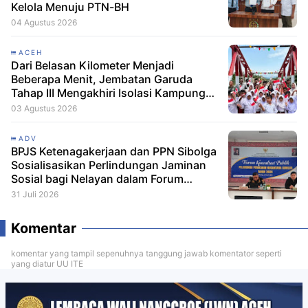
Kelola Menuju PTN-BH
04 Agustus 2026
ACEH
Dari Belasan Kilometer Menjadi
Beberapa Menit, Jembatan Garuda
Tahap III Mengakhiri Isolasi Kampung
Tempel
03 Agustus 2026
ADV
BPJS Ketenagakerjaan dan PPN Sibolga
Sosialisasikan Perlindungan Jaminan
Sosial bagi Nelayan dalam Forum
Konsultasi Publik
31 Juli 2026
Komentar
komentar yang tampil sepenuhnya tanggung jawab komentator seperti
yang diatur UU ITE