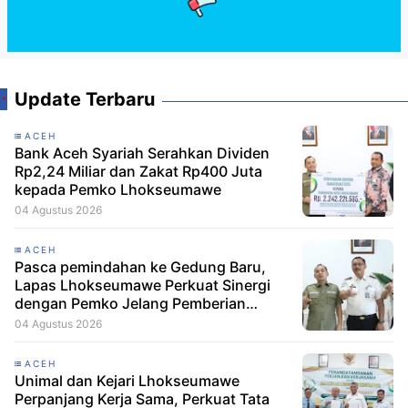
Update Terbaru
ACEH
Bank Aceh Syariah Serahkan Dividen
Rp2,24 Miliar dan Zakat Rp400 Juta
kepada Pemko Lhokseumawe
04 Agustus 2026
ACEH
Pasca pemindahan ke Gedung Baru,
Lapas Lhokseumawe Perkuat Sinergi
dengan Pemko Jelang Pemberian
Remisi HUT RI
04 Agustus 2026
ACEH
Unimal dan Kejari Lhokseumawe
Perpanjang Kerja Sama, Perkuat Tata