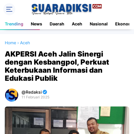
Trending
News
Daerah
Aceh
Nasional
Ekonomi
Home
›
Aceh
AKPERSI Aceh Jalin Sinergi
dengan Kesbangpol, Perkuat
Keterbukaan Informasi dan
Edukasi Publik
Redaksi
11 Februari 2025
Premium
By
Raushan
Design
With