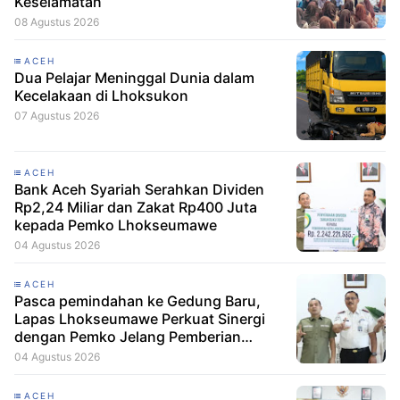
Keselamatan
08 Agustus 2026
ACEH
Dua Pelajar Meninggal Dunia dalam
Kecelakaan di Lhoksukon
07 Agustus 2026
ACEH
Bank Aceh Syariah Serahkan Dividen
Rp2,24 Miliar dan Zakat Rp400 Juta
kepada Pemko Lhokseumawe
04 Agustus 2026
ACEH
Pasca pemindahan ke Gedung Baru,
Lapas Lhokseumawe Perkuat Sinergi
dengan Pemko Jelang Pemberian
Remisi HUT RI
04 Agustus 2026
ACEH