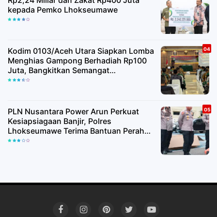
Rp2,24 Miliar dan Zakat Rp400 Juta
kepada Pemko Lhokseumawe
Kodim 0103/Aceh Utara Siapkan Lomba
Menghias Gampong Berhadiah Rp100
Juta, Bangkitkan Semangat
Kemerdekaan hingga Pelosok Desa
PLN Nusantara Power Arun Perkuat
Kesiapsiagaan Banjir, Polres
Lhokseumawe Terima Bantuan Perahu
Karet