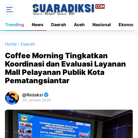
Trending
News
Daerah
Aceh
Nasional
Ekonomi
Home
›
Daerah
Coffee Morning Tingkatkan
Koordinasi dan Evaluasi Layanan
Mall Pelayanan Publik Kota
Pematangsiantar
Redaksi
30 Januari 2025
Premium
By
Raushan
Design
With