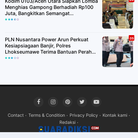
Kodim 0103/Aceh Utara Siapkan Lomba
Menghias Gampong Berhadiah Rp100
Juta, Bangkitkan Semangat
Kemerdekaan hingga Pelosok Desa
PLN Nusantara Power Arun Perkuat
Kesiapsiagaan Banjir, Polres
Lhokseumawe Terima Bantuan Perahu
Karet
Contact
Terms & Condition
Privacy Policy
Kontak kami
Redaksi