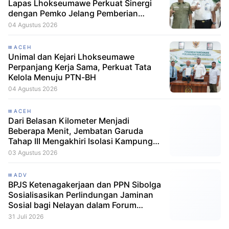
Lapas Lhokseumawe Perkuat Sinergi
dengan Pemko Jelang Pemberian
Remisi HUT RI
04 Agustus 2026
ACEH
Unimal dan Kejari Lhokseumawe
Perpanjang Kerja Sama, Perkuat Tata
Kelola Menuju PTN-BH
04 Agustus 2026
ACEH
Dari Belasan Kilometer Menjadi
Beberapa Menit, Jembatan Garuda
Tahap III Mengakhiri Isolasi Kampung
Tempel
03 Agustus 2026
ADV
BPJS Ketenagakerjaan dan PPN Sibolga
Sosialisasikan Perlindungan Jaminan
Sosial bagi Nelayan dalam Forum
Konsultasi Publik
31 Juli 2026