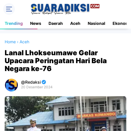
Trending
News
Daerah
Aceh
Nasional
Ekonomi
Home
›
Aceh
Lanal Lhokseumawe Gelar
Upacara Peringatan Hari Bela
Negara ke-76
Redaksi
20 Desember 2024
Premium
By
Raushan
Design
With
Shroff