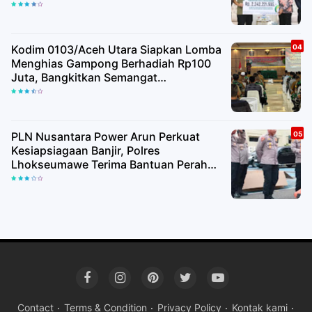
Kodim 0103/Aceh Utara Siapkan Lomba
Menghias Gampong Berhadiah Rp100
Juta, Bangkitkan Semangat
Kemerdekaan hingga Pelosok Desa
PLN Nusantara Power Arun Perkuat
Kesiapsiagaan Banjir, Polres
Lhokseumawe Terima Bantuan Perahu
Karet
Contact
Terms & Condition
Privacy Policy
Kontak kami