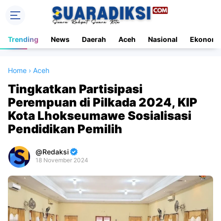
Trending
News
Daerah
Aceh
Nasional
Ekonomi
Home
›
Aceh
Tingkatkan Partisipasi
Perempuan di Pilkada 2024, KIP
Kota Lhokseumawe Sosialisasi
Pendidikan Pemilih
Redaksi
18 November 2024
Premium
By
Raushan
Design
With