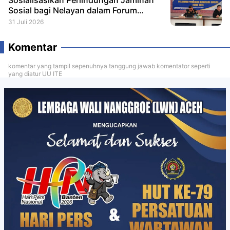
Sosialisasikan Perlindungan Jaminan
Sosial bagi Nelayan dalam Forum
Konsultasi Publik
31 Juli 2026
Komentar
komentar yang tampil sepenuhnya tanggung jawab komentator seperti
yang diatur UU ITE