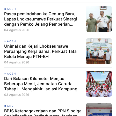
ACEH
Pasca pemindahan ke Gedung Baru,
Lapas Lhokseumawe Perkuat Sinergi
dengan Pemko Jelang Pemberian
Remisi HUT RI
04 Agustus 2026
ACEH
Unimal dan Kejari Lhokseumawe
Perpanjang Kerja Sama, Perkuat Tata
Kelola Menuju PTN-BH
04 Agustus 2026
ACEH
Dari Belasan Kilometer Menjadi
Beberapa Menit, Jembatan Garuda
Tahap III Mengakhiri Isolasi Kampung
Tempel
03 Agustus 2026
ADV
BPJS Ketenagakerjaan dan PPN Sibolga