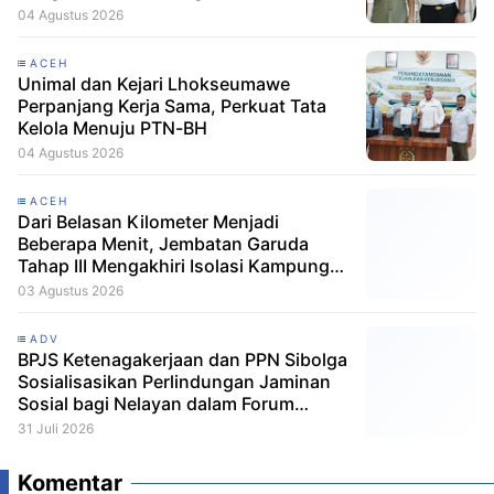
Remisi HUT RI
04 Agustus 2026
ACEH
Unimal dan Kejari Lhokseumawe
Perpanjang Kerja Sama, Perkuat Tata
Kelola Menuju PTN-BH
04 Agustus 2026
ACEH
Dari Belasan Kilometer Menjadi
Beberapa Menit, Jembatan Garuda
Tahap III Mengakhiri Isolasi Kampung
Tempel
03 Agustus 2026
ADV
BPJS Ketenagakerjaan dan PPN Sibolga
Sosialisasikan Perlindungan Jaminan
Sosial bagi Nelayan dalam Forum
Konsultasi Publik
31 Juli 2026
Komentar