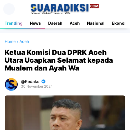
Trending
News
Daerah
Aceh
Nasional
Ekonomi
Home
›
Aceh
Ketua Komisi Dua DPRK Aceh
Utara Ucapkan Selamat kepada
Mualem dan Ayah Wa
Redaksi
30 November 2024
Premium
By
Raushan
Design
With
Shroff