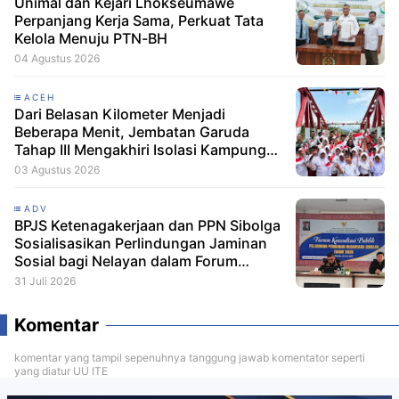
Unimal dan Kejari Lhokseumawe
Perpanjang Kerja Sama, Perkuat Tata
Kelola Menuju PTN-BH
04 Agustus 2026
ACEH
Dari Belasan Kilometer Menjadi
Beberapa Menit, Jembatan Garuda
Tahap III Mengakhiri Isolasi Kampung
Tempel
03 Agustus 2026
ADV
BPJS Ketenagakerjaan dan PPN Sibolga
Sosialisasikan Perlindungan Jaminan
Sosial bagi Nelayan dalam Forum
Konsultasi Publik
31 Juli 2026
Komentar
komentar yang tampil sepenuhnya tanggung jawab komentator seperti
yang diatur UU ITE