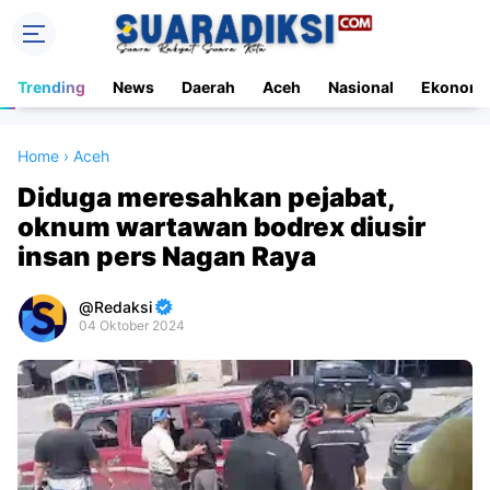
Trending
News
Daerah
Aceh
Nasional
Ekonomi
Home
›
Aceh
Diduga meresahkan pejabat,
oknum wartawan bodrex diusir
insan pers Nagan Raya
Redaksi
04 Oktober 2024
Premium
By
Raushan
Design
With
Shroff