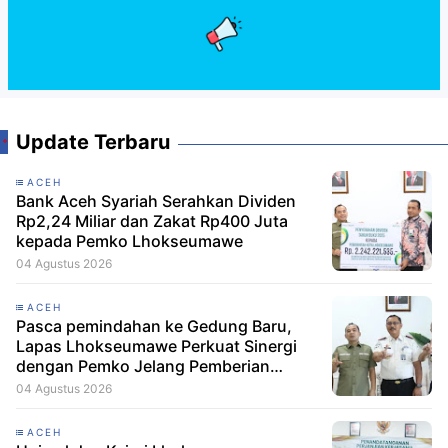
Update Terbaru
ACEH
Bank Aceh Syariah Serahkan Dividen
Rp2,24 Miliar dan Zakat Rp400 Juta
kepada Pemko Lhokseumawe
04 Agustus 2026
ACEH
Pasca pemindahan ke Gedung Baru,
Lapas Lhokseumawe Perkuat Sinergi
dengan Pemko Jelang Pemberian
Remisi HUT RI
04 Agustus 2026
ACEH