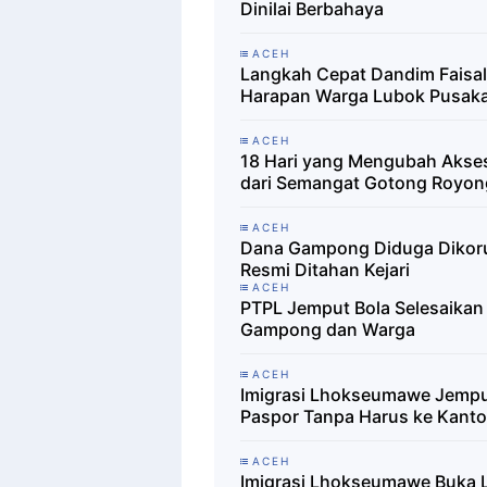
Dinilai Berbahaya
ACEH
Langkah Cepat Dandim Faisa
Harapan Warga Lubok Pusak
ACEH
18 Hari yang Mengubah Akses
dari Semangat Gotong Royon
ACEH
Dana Gampong Diduga Dikorup
Resmi Ditahan Kejari
ACEH
PTPL Jemput Bola Selesaika
Gampong dan Warga
ACEH
Imigrasi Lhokseumawe Jempu
Paspor Tanpa Harus ke Kanto
ACEH
Imigrasi Lhokseumawe Buka L