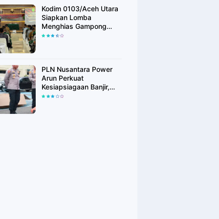
Kodim 0103/Aceh Utara
Siapkan Lomba
Menghias Gampong
Berhadiah Rp100 Juta,
Bangkitkan Semangat
Kemerdekaan hingga
Pelosok Desa
PLN Nusantara Power
Arun Perkuat
Kesiapsiagaan Banjir,
Polres Lhokseumawe
Terima Bantuan Perahu
Karet