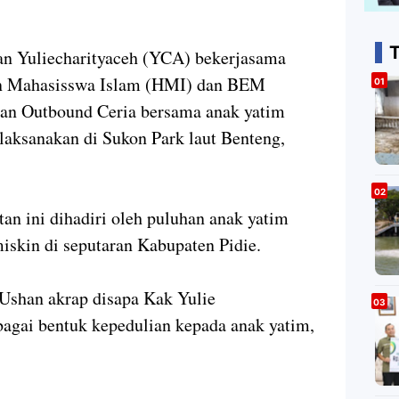
T
an Yuliecharityaceh (YCA) bekerjasama
an Mahasisswa Islam (HMI) dan BEM
an Outbound Ceria bersama anak yatim
ilaksanakan di Sukon Park laut Benteng,
tan ini dihadiri oleh puluhan anak yatim
miskin di seputaran Kabupaten Pidie.
 Ushan akrap disapa Kak Yulie
agai bentuk kepedulian kepada anak yatim,