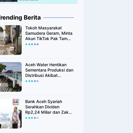
rending Berita
Tokoh Masyarakat
Samudera Geram, Minta
Akun TikTok Pak Tam
Tak Tebar Harapan
Palsu bagi Korban Banjir
Aceh Utara
Aceh Water Hentikan
Sementara Produksi dan
Distribusi Akibat
Fenomena Alam yang
Memengaruhi Kualitas
Air Baku
Bank Aceh Syariah
Serahkan Dividen
Rp2,24 Miliar dan Zakat
Rp400 Juta kepada
Pemko Lhokseumawe