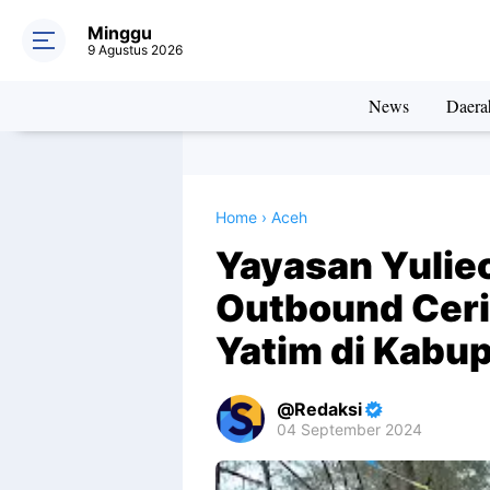
Minggu
9 Agustus 2026
News
Daera
Home
›
Aceh
Yayasan Yulie
Outbound Cer
Yatim di Kabup
Redaksi
04 September 2024
Premium