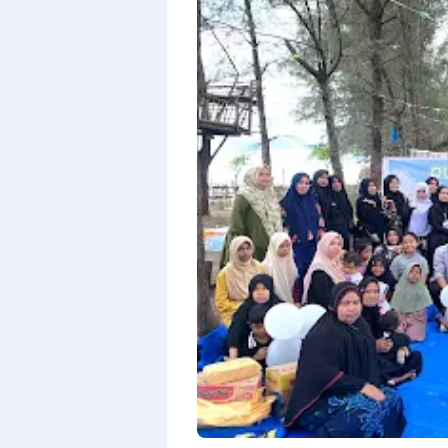
By
Raushan
Design
With
Shroff
Templates