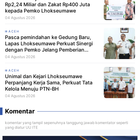
Rp2,24 Miliar dan Zakat Rp400 Juta
kepada Pemko Lhokseumawe
04 Agustus 2026
ACEH
Pasca pemindahan ke Gedung Baru,
Lapas Lhokseumawe Perkuat Sinergi
dengan Pemko Jelang Pemberian
Remisi HUT RI
04 Agustus 2026
ACEH
Unimal dan Kejari Lhokseumawe
Perpanjang Kerja Sama, Perkuat Tata
Kelola Menuju PTN-BH
04 Agustus 2026
Komentar
komentar yang tampil sepenuhnya tanggung jawab komentator seperti
yang diatur UU ITE