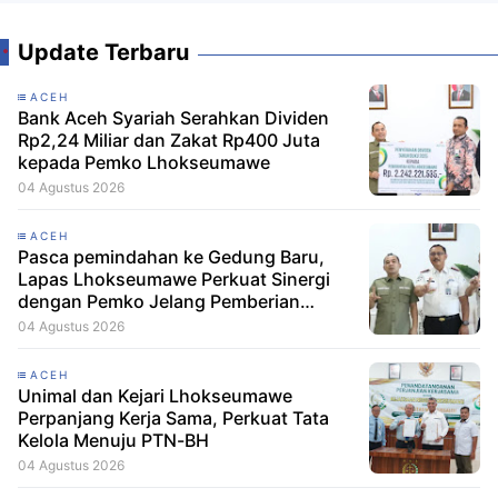
Update Terbaru
ACEH
Bank Aceh Syariah Serahkan Dividen
Rp2,24 Miliar dan Zakat Rp400 Juta
kepada Pemko Lhokseumawe
04 Agustus 2026
ACEH
Pasca pemindahan ke Gedung Baru,
Lapas Lhokseumawe Perkuat Sinergi
dengan Pemko Jelang Pemberian
Remisi HUT RI
04 Agustus 2026
ACEH
Unimal dan Kejari Lhokseumawe
Perpanjang Kerja Sama, Perkuat Tata
Kelola Menuju PTN-BH
04 Agustus 2026