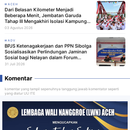
ACEH
Dari Belasan Kilometer Menjadi
Beberapa Menit, Jembatan Garuda
Tahap III Mengakhiri Isolasi Kampung
Tempel
03 Agustus 2026
ADV
BPJS Ketenagakerjaan dan PPN Sibolga
Sosialisasikan Perlindungan Jaminan
Sosial bagi Nelayan dalam Forum
Konsultasi Publik
31 Juli 2026
Komentar
komentar yang tampil sepenuhnya tanggung jawab komentator seperti
yang diatur UU ITE