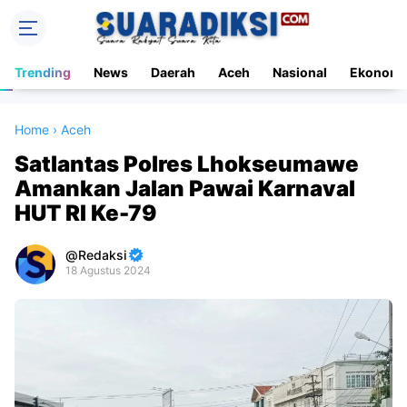
Trending
News
Daerah
Aceh
Nasional
Ekonomi
Home
›
Aceh
Satlantas Polres Lhokseumawe
Amankan Jalan Pawai Karnaval
HUT RI Ke-79
Redaksi
18 Agustus 2024
Premium
By
Raushan
Design
With
Shroff