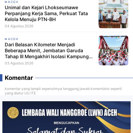
ACEH
Unimal dan Kejari Lhokseumawe
Perpanjang Kerja Sama, Perkuat Tata
Kelola Menuju PTN-BH
04 Agustus 2026
ACEH
Dari Belasan Kilometer Menjadi
Beberapa Menit, Jembatan Garuda
Tahap III Mengakhiri Isolasi Kampung
Tempel
03 Agustus 2026
Komentar
komentar yang tampil sepenuhnya tanggung jawab komentator seperti
yang diatur UU ITE