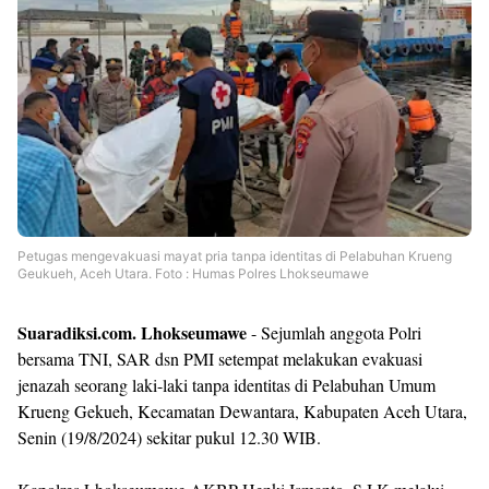
Templates
Petugas mengevakuasi mayat pria tanpa identitas di Pelabuhan Krueng
Geukueh, Aceh Utara. Foto : Humas Polres Lhokseumawe
Suaradiksi.com. Lhokseumawe
- Sejumlah anggota Polri
bersama TNI, SAR dsn PMI setempat melakukan evakuasi
jenazah seorang laki-laki tanpa identitas di Pelabuhan Umum
Krueng Gekueh, Kecamatan Dewantara, Kabupaten Aceh Utara,
Senin (19/8/2024) sekitar pukul 12.30 WIB.