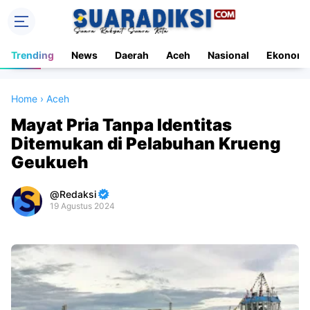
Trending
News
Daerah
Aceh
Nasional
Ekonomi
Home
›
Aceh
Mayat Pria Tanpa Identitas
Ditemukan di Pelabuhan Krueng
Geukueh
Redaksi
19 Agustus 2024
Premium
By
Raushan
Design
With
Shroff