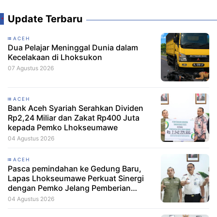
Update Terbaru
ACEH
Dua Pelajar Meninggal Dunia dalam
Kecelakaan di Lhoksukon
07 Agustus 2026
ACEH
Bank Aceh Syariah Serahkan Dividen
Rp2,24 Miliar dan Zakat Rp400 Juta
kepada Pemko Lhokseumawe
04 Agustus 2026
ACEH
Pasca pemindahan ke Gedung Baru,
Lapas Lhokseumawe Perkuat Sinergi
dengan Pemko Jelang Pemberian
Remisi HUT RI
04 Agustus 2026