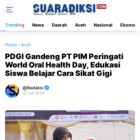
Trending
News
Daerah
Aceh
Nasional
Ekonomi
Home
›
Aceh
PDGI Gandeng PT PIM Peringati
World Oral Health Day, Edukasi
Siswa Belajar Cara Sikat Gigi
Redaksi
22 Juli 2024
Premium
By
Raushan
Design
With
Shroff