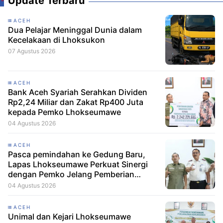
Update Terbaru
ACEH
Dua Pelajar Meninggal Dunia dalam
Kecelakaan di Lhoksukon
07 Agustus 2026
ACEH
Bank Aceh Syariah Serahkan Dividen
Rp2,24 Miliar dan Zakat Rp400 Juta
kepada Pemko Lhokseumawe
04 Agustus 2026
ACEH
Pasca pemindahan ke Gedung Baru,
Lapas Lhokseumawe Perkuat Sinergi
dengan Pemko Jelang Pemberian
Remisi HUT RI
04 Agustus 2026
ACEH
Unimal dan Kejari Lhokseumawe