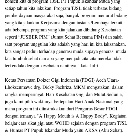
konsen kita di program TJSL PT Pupuk Iskandar Muda yang
setiap tahun kita lakukan, Program TJSL tidak terbatas bidang
pemberdayaan masyarakat saja, banyak program menurut bidang
yang kita jalankan Kerjasama dengan instansi/Lembaga terkait,
ada beberapa program yang kita jalankan dibidang Kesehatan
seperti “JUSBER PIM” (Jumat Sehat Bersama PIM) dan salah
satu program unggulan kita adalah yang hari ini kita laksanakan,
kita sangat peduli terhadap generasi muda supaya generasi muda
kita tumbuh sehat dan apa yang menjadi cita-cita mereka tidak
terkendala dengan kesehatan nantinya," kata Jufri.
Ketua Persatuan Dokter Gigi Indonesia (PDGI) Aceh Utara-
Lhokseumawe drg. Dicky Fachriza.,MKM mengatakan, dalam
rangka memperingati Hari Kesehatan Gigi dan Mulut Sedunia,
juga kami pilih waktunya bertepatan Hari Anak Nasional yang
mana program ini diinstruksikan dari Pengurus Besar PDGI
dengan temanya "A Happy Mouth is A Happy Body". Kegiatan
belajar cara sikat gigi atau WOHD sejalan dengan program TJSL
& Humas PT Pupuk Iskandar Muda yaitu AKSA (Aku Sehat).