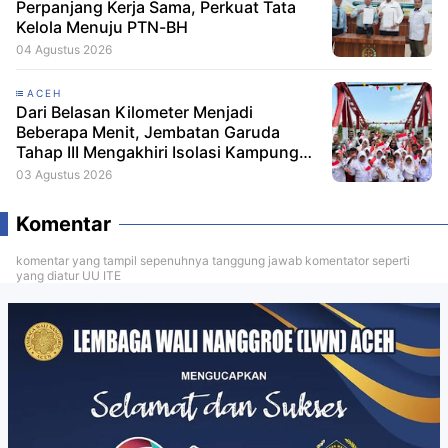
Perpanjang Kerja Sama, Perkuat Tata
Kelola Menuju PTN-BH
04 Agustus 2026
ACEH
Dari Belasan Kilometer Menjadi
Beberapa Menit, Jembatan Garuda
Tahap III Mengakhiri Isolasi Kampung
Tempel
03 Agustus 2026
Komentar
komentar yang tampil sepenuhnya tanggung jawab komentator seperti
yang diatur UU ITE