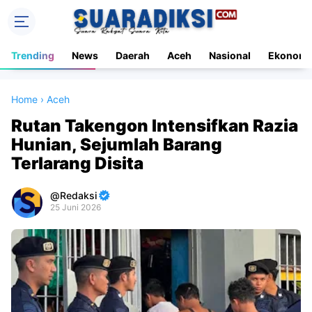
Trending
News
Daerah
Aceh
Nasional
Ekonomi
Home
›
Aceh
Rutan Takengon Intensifkan Razia
Hunian, Sejumlah Barang
Terlarang Disita
Redaksi
25 Juni 2026
Premium
By
Raushan
Design
With
Shroff