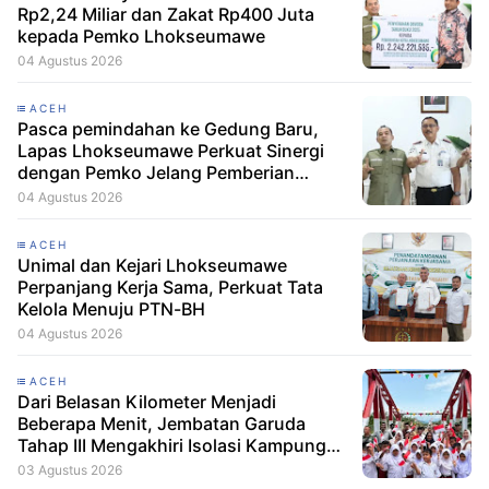
Rp2,24 Miliar dan Zakat Rp400 Juta
kepada Pemko Lhokseumawe
04 Agustus 2026
ACEH
Pasca pemindahan ke Gedung Baru,
Lapas Lhokseumawe Perkuat Sinergi
dengan Pemko Jelang Pemberian
Remisi HUT RI
04 Agustus 2026
ACEH
Unimal dan Kejari Lhokseumawe
Perpanjang Kerja Sama, Perkuat Tata
Kelola Menuju PTN-BH
04 Agustus 2026
ACEH
Dari Belasan Kilometer Menjadi
Beberapa Menit, Jembatan Garuda
Tahap III Mengakhiri Isolasi Kampung
Tempel
03 Agustus 2026