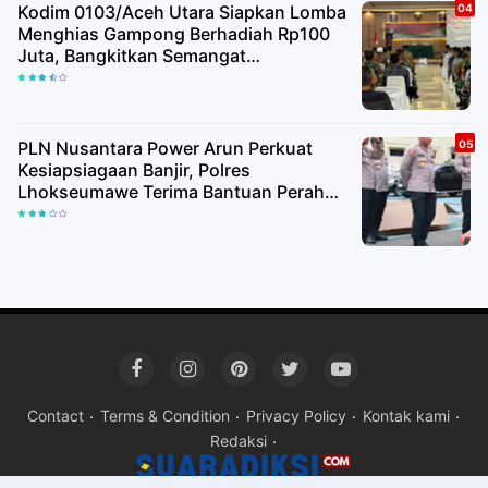
Kodim 0103/Aceh Utara Siapkan Lomba
Menghias Gampong Berhadiah Rp100
Juta, Bangkitkan Semangat
Kemerdekaan hingga Pelosok Desa
PLN Nusantara Power Arun Perkuat
Kesiapsiagaan Banjir, Polres
Lhokseumawe Terima Bantuan Perahu
Karet
Contact
Terms & Condition
Privacy Policy
Kontak kami
Redaksi