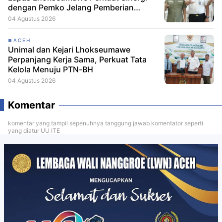
dengan Pemko Jelang Pemberian
Remisi HUT RI
04 Agustus 2026
ACEH
Unimal dan Kejari Lhokseumawe
Perpanjang Kerja Sama, Perkuat Tata
Kelola Menuju PTN-BH
04 Agustus 2026
Komentar
komentar yang tampil sepenuhnya tanggung jawab komentator seperti
yang diatur UU ITE