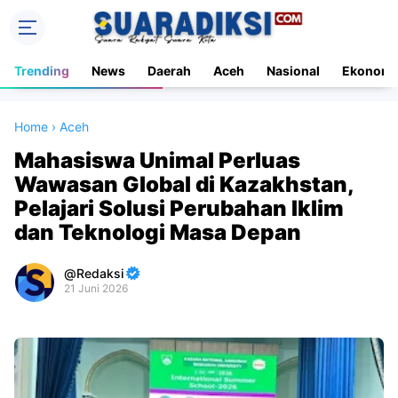
Trending
News
Daerah
Aceh
Nasional
Ekonomi
Home
›
Aceh
Mahasiswa Unimal Perluas
Wawasan Global di Kazakhstan,
Pelajari Solusi Perubahan Iklim
dan Teknologi Masa Depan
Redaksi
21 Juni 2026
Premium
By
Raushan
Design
With