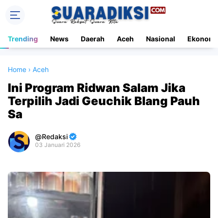
Trending
News
Daerah
Aceh
Nasional
Ekonomi
Home
›
Aceh
Ini Program Ridwan Salam Jika
Terpilih Jadi Geuchik Blang Pauh
Sa
Redaksi
03 Januari 2026
Premium
By
Raushan
Design
With
Shroff