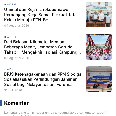
ACEH
Unimal dan Kejari Lhokseumawe
Perpanjang Kerja Sama, Perkuat Tata
Kelola Menuju PTN-BH
04 Agustus 2026
ACEH
Dari Belasan Kilometer Menjadi
Beberapa Menit, Jembatan Garuda
Tahap III Mengakhiri Isolasi Kampung
Tempel
03 Agustus 2026
ADV
BPJS Ketenagakerjaan dan PPN Sibolga
Sosialisasikan Perlindungan Jaminan
Sosial bagi Nelayan dalam Forum
Konsultasi Publik
31 Juli 2026
Komentar
komentar yang tampil sepenuhnya tanggung jawab komentator seperti