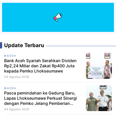
Update Terbaru
ACEH
Bank Aceh Syariah Serahkan Dividen
Rp2,24 Miliar dan Zakat Rp400 Juta
kepada Pemko Lhokseumawe
04 Agustus 2026
ACEH
Pasca pemindahan ke Gedung Baru,
Lapas Lhokseumawe Perkuat Sinergi
dengan Pemko Jelang Pemberian
Remisi HUT RI
04 Agustus 2026