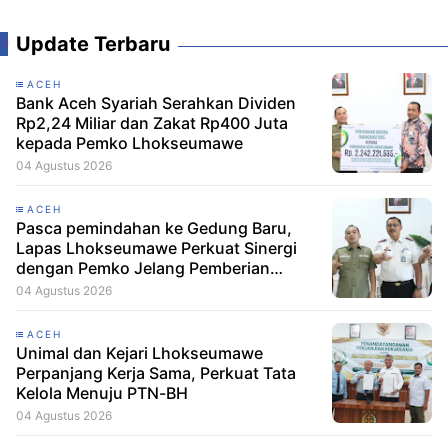
Update Terbaru
ACEH
Bank Aceh Syariah Serahkan Dividen
Rp2,24 Miliar dan Zakat Rp400 Juta
kepada Pemko Lhokseumawe
04 Agustus 2026
ACEH
Pasca pemindahan ke Gedung Baru,
Lapas Lhokseumawe Perkuat Sinergi
dengan Pemko Jelang Pemberian
Remisi HUT RI
04 Agustus 2026
ACEH
Unimal dan Kejari Lhokseumawe
Perpanjang Kerja Sama, Perkuat Tata
Kelola Menuju PTN-BH
04 Agustus 2026