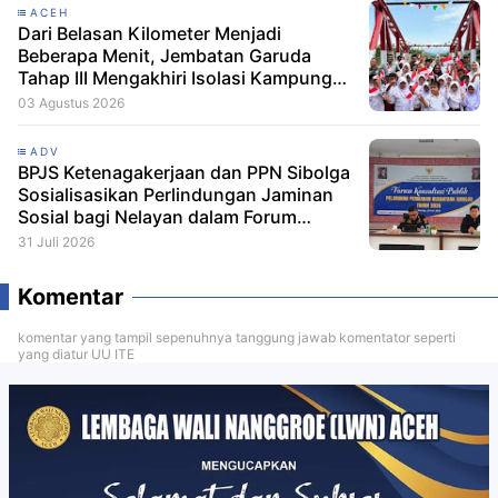
ACEH
Dari Belasan Kilometer Menjadi
Beberapa Menit, Jembatan Garuda
Tahap III Mengakhiri Isolasi Kampung
Tempel
03 Agustus 2026
ADV
BPJS Ketenagakerjaan dan PPN Sibolga
Sosialisasikan Perlindungan Jaminan
Sosial bagi Nelayan dalam Forum
Konsultasi Publik
31 Juli 2026
Komentar
komentar yang tampil sepenuhnya tanggung jawab komentator seperti
yang diatur UU ITE