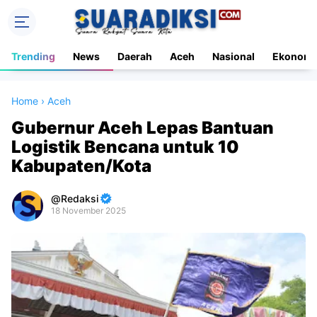
Trending
News
Daerah
Aceh
Nasional
Ekonomi
Home
›
Aceh
Gubernur Aceh Lepas Bantuan
Logistik Bencana untuk 10
Kabupaten/Kota
Redaksi
18 November 2025
Premium
By
Raushan
Design
With
Shroff