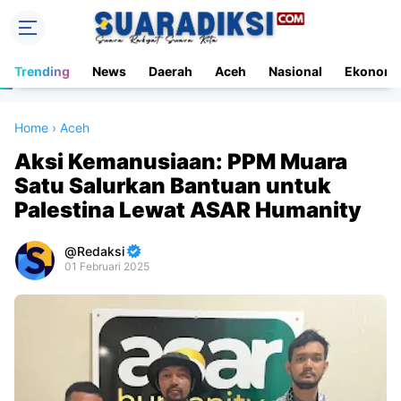
Trending
News
Daerah
Aceh
Nasional
Ekonomi
Home
›
Aceh
Aksi Kemanusiaan: PPM Muara
Satu Salurkan Bantuan untuk
Palestina Lewat ASAR Humanity
Redaksi
01 Februari 2025
Premium
By
Raushan
Design
With
Shroff