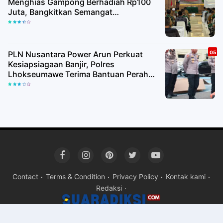
Menghias Gampong Berhadiah Rp100
Juta, Bangkitkan Semangat
Kemerdekaan hingga Pelosok Desa
PLN Nusantara Power Arun Perkuat
Kesiapsiagaan Banjir, Polres
Lhokseumawe Terima Bantuan Perahu
Karet
Contact
Terms & Condition
Privacy Policy
Kontak kami
Redaksi