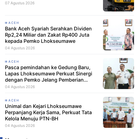
07 Agustus 2026
ACEH
Bank Aceh Syariah Serahkan Dividen
Rp2,24 Miliar dan Zakat Rp400 Juta
kepada Pemko Lhokseumawe
04 Agustus 2026
ACEH
Pasca pemindahan ke Gedung Baru,
Lapas Lhokseumawe Perkuat Sinergi
dengan Pemko Jelang Pemberian
Remisi HUT RI
04 Agustus 2026
ACEH
Unimal dan Kejari Lhokseumawe
Perpanjang Kerja Sama, Perkuat Tata
Kelola Menuju PTN-BH
04 Agustus 2026