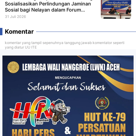
Sosialisasikan Perlindungan Jaminan
Sosial bagi Nelayan dalam Forum
Konsultasi Publik
31 Juli 2026
Komentar
komentar yang tampil sepenuhnya tanggung jawab komentator seperti
yang diatur UU ITE