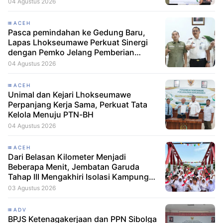
04 Agustus 2026
ACEH
Pasca pemindahan ke Gedung Baru,
Lapas Lhokseumawe Perkuat Sinergi
dengan Pemko Jelang Pemberian
Remisi HUT RI
04 Agustus 2026
ACEH
Unimal dan Kejari Lhokseumawe
Perpanjang Kerja Sama, Perkuat Tata
Kelola Menuju PTN-BH
04 Agustus 2026
ACEH
Dari Belasan Kilometer Menjadi
Beberapa Menit, Jembatan Garuda
Tahap III Mengakhiri Isolasi Kampung
Tempel
03 Agustus 2026
ADV
BPJS Ketenagakerjaan dan PPN Sibolga