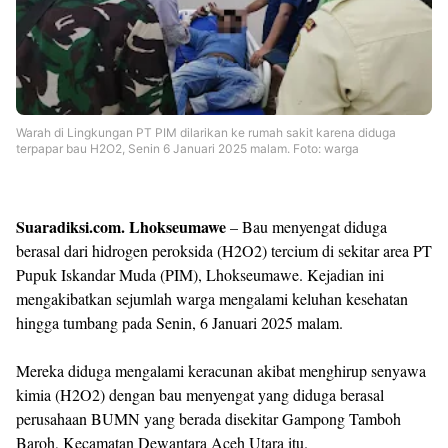
Templates
Warah di Lingkungan PT PIM dilarikan ke rumah sakit karena diduga
terpapar bau H2O2, Senin 6 Januari 2025 malam. Foto: warga
Suaradiksi.com. Lhokseumawe
– Bau menyengat diduga
berasal dari hidrogen peroksida (H2O2) tercium di sekitar area PT
Pupuk Iskandar Muda (PIM), Lhokseumawe. Kejadian ini
mengakibatkan sejumlah warga mengalami keluhan kesehatan
hingga tumbang pada Senin, 6 Januari 2025 malam.
Mereka diduga mengalami keracunan akibat menghirup senyawa
kimia (H2O2) dengan bau menyengat yang diduga berasal
perusahaan BUMN yang berada disekitar Gampong Tamboh
Baroh, Kecamatan Dewantara Aceh Utara itu.