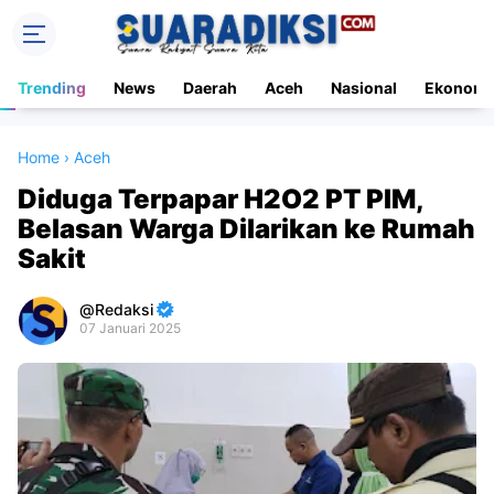
Trending
News
Daerah
Aceh
Nasional
Ekonomi
Home
›
Aceh
Diduga Terpapar H2O2 PT PIM,
Belasan Warga Dilarikan ke Rumah
Sakit
Redaksi
07 Januari 2025
Premium
By
Raushan
Design
With
Shroff