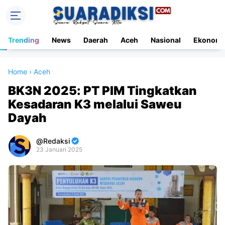
Trending
News
Daerah
Aceh
Nasional
Ekonomi
Home
›
Aceh
BK3N 2025: PT PIM Tingkatkan
Kesadaran K3 melalui Saweu
Dayah
Redaksi
23 Januari 2025
Premium
By
Raushan
Design
With
Shroff