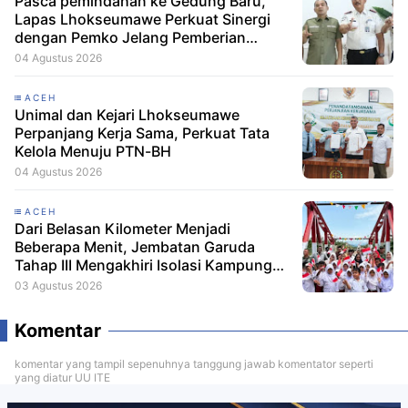
Pasca pemindahan ke Gedung Baru,
Lapas Lhokseumawe Perkuat Sinergi
dengan Pemko Jelang Pemberian
Remisi HUT RI
04 Agustus 2026
ACEH
Unimal dan Kejari Lhokseumawe
Perpanjang Kerja Sama, Perkuat Tata
Kelola Menuju PTN-BH
04 Agustus 2026
ACEH
Dari Belasan Kilometer Menjadi
Beberapa Menit, Jembatan Garuda
Tahap III Mengakhiri Isolasi Kampung
Tempel
03 Agustus 2026
Komentar
komentar yang tampil sepenuhnya tanggung jawab komentator seperti
yang diatur UU ITE