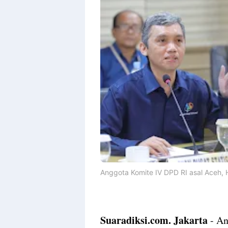
By
Raushan
Design
With
Shroff
Templates
Anggota Komite IV DPD RI asal Aceh, 
Suaradiksi.com. Jakarta
- An