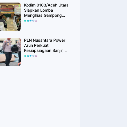
Kodim 0103/Aceh Utara
Siapkan Lomba
Menghias Gampong
Berhadiah Rp100 Juta,
Bangkitkan Semangat
Kemerdekaan hingga
Pelosok Desa
PLN Nusantara Power
Arun Perkuat
Kesiapsiagaan Banjir,
Polres Lhokseumawe
Terima Bantuan Perahu
Karet