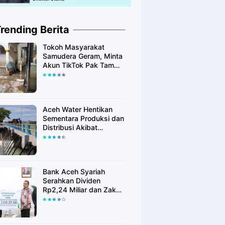
rending Berita
Tokoh Masyarakat
Samudera Geram, Minta
Akun TikTok Pak Tam
Tak Tebar Harapan
Palsu bagi Korban Banjir
Aceh Utara
Aceh Water Hentikan
Sementara Produksi dan
Distribusi Akibat
Fenomena Alam yang
Memengaruhi Kualitas
Air Baku
Bank Aceh Syariah
Serahkan Dividen
Rp2,24 Miliar dan Zakat
Rp400 Juta kepada
Pemko Lhokseumawe