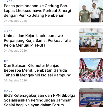
ACEH
Pasca pemindahan ke Gedung Baru,
Lapas Lhokseumawe Perkuat Sinergi
dengan Pemko Jelang Pemberian
Remisi HUT RI
04 Agustus 2026
ACEH
Unimal dan Kejari Lhokseumawe
Perpanjang Kerja Sama, Perkuat Tata
Kelola Menuju PTN-BH
04 Agustus 2026
ACEH
Dari Belasan Kilometer Menjadi
Beberapa Menit, Jembatan Garuda
Tahap III Mengakhiri Isolasi Kampung
Tempel
03 Agustus 2026
ADV
BPJS Ketenagakerjaan dan PPN Sibolga
Sosialisasikan Perlindungan Jaminan
Sosial bagi Nelayan dalam Forum