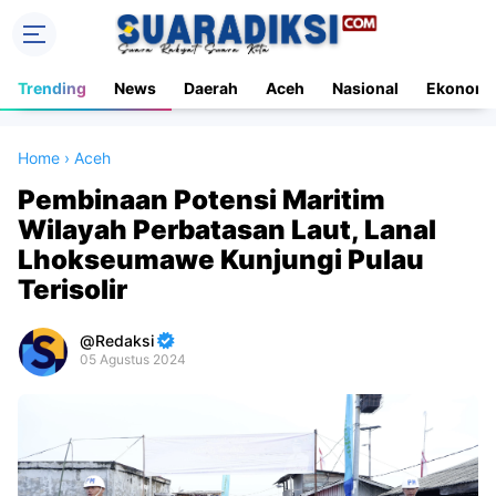
Trending
News
Daerah
Aceh
Nasional
Ekonomi
Home
›
Aceh
Pembinaan Potensi Maritim
Wilayah Perbatasan Laut, Lanal
Lhokseumawe Kunjungi Pulau
Terisolir
Redaksi
05 Agustus 2024
Premium
By
Raushan
Design
With