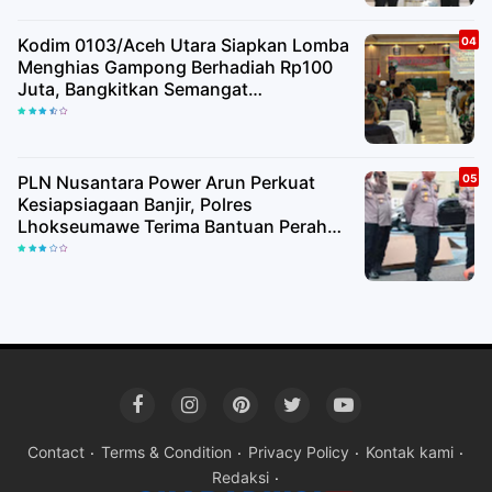
Kodim 0103/Aceh Utara Siapkan Lomba
Menghias Gampong Berhadiah Rp100
Juta, Bangkitkan Semangat
Kemerdekaan hingga Pelosok Desa
PLN Nusantara Power Arun Perkuat
Kesiapsiagaan Banjir, Polres
Lhokseumawe Terima Bantuan Perahu
Karet
Contact
Terms & Condition
Privacy Policy
Kontak kami
Redaksi