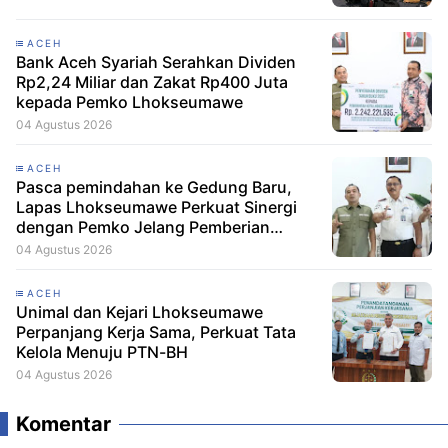
ACEH
Bank Aceh Syariah Serahkan Dividen
Rp2,24 Miliar dan Zakat Rp400 Juta
kepada Pemko Lhokseumawe
04 Agustus 2026
ACEH
Pasca pemindahan ke Gedung Baru,
Lapas Lhokseumawe Perkuat Sinergi
dengan Pemko Jelang Pemberian
Remisi HUT RI
04 Agustus 2026
ACEH
Unimal dan Kejari Lhokseumawe
Perpanjang Kerja Sama, Perkuat Tata
Kelola Menuju PTN-BH
04 Agustus 2026
Komentar