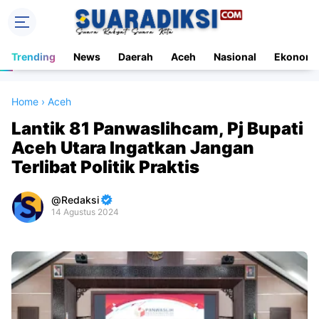
Trending
News
Daerah
Aceh
Nasional
Ekonomi
Home
›
Aceh
Lantik 81 Panwaslihcam, Pj Bupati
Aceh Utara Ingatkan Jangan
Terlibat Politik Praktis
Redaksi
14 Agustus 2024
Premium
By
Raushan
Design
With
Shroff