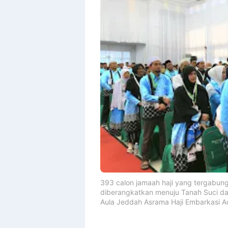
Design
With
Shroff
Templates
393 calon jamaah haji yang tergabung
diberangkatkan menuju Tanah Suci da
Aula Jeddah Asrama Haji Embarkasi A