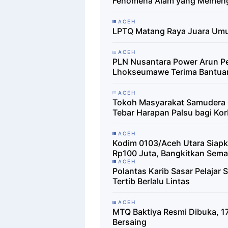
Fenomena Alam yang Memenga
ACEH
LPTQ Matang Raya Juara Umu
ACEH
PLN Nusantara Power Arun Per
Lhokseumawe Terima Bantuan
ACEH
Tokoh Masyarakat Samudera 
Tebar Harapan Palsu bagi Kor
ACEH
Kodim 0103/Aceh Utara Siap
Rp100 Juta, Bangkitkan Sem
ACEH
Polantas Karib Sasar Pelajar
Tertib Berlalu Lintas
ACEH
MTQ Baktiya Resmi Dibuka, 17
Bersaing