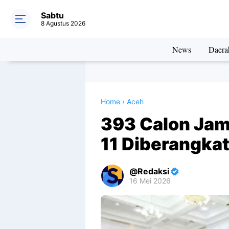
Sabtu
8 Agustus 2026
News
Daera
Home
›
Aceh
393 Calon Jama
11 Diberangka
Redaksi
16 Mei 2026
Premium
By
Raushan