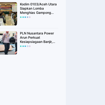
Kodim 0103/Aceh Utara
Siapkan Lomba
Menghias Gampong
Berhadiah Rp100 Juta,
Bangkitkan Semangat
Kemerdekaan hingga
Pelosok Desa
PLN Nusantara Power
Arun Perkuat
Kesiapsiagaan Banjir,
Polres Lhokseumawe
Terima Bantuan Perahu
Karet