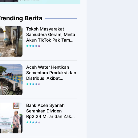
rending Berita
Tokoh Masyarakat
Samudera Geram, Minta
Akun TikTok Pak Tam
Tak Tebar Harapan
Palsu bagi Korban Banjir
Aceh Utara
Aceh Water Hentikan
Sementara Produksi dan
Distribusi Akibat
Fenomena Alam yang
Memengaruhi Kualitas
Air Baku
Bank Aceh Syariah
Serahkan Dividen
Rp2,24 Miliar dan Zakat
Rp400 Juta kepada
Pemko Lhokseumawe