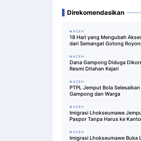
Direkomendasikan
ACEH
18 Hari yang Mengubah Akses
dari Semangat Gotong Royon
ACEH
Dana Gampong Diduga Dikorup
Resmi Ditahan Kejari
ACEH
PTPL Jemput Bola Selesaika
Gampong dan Warga
ACEH
Imigrasi Lhokseumawe Jempu
Paspor Tanpa Harus ke Kanto
ACEH
Imigrasi Lhokseumawe Buka L