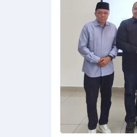
Design
With
Shroff
Templates