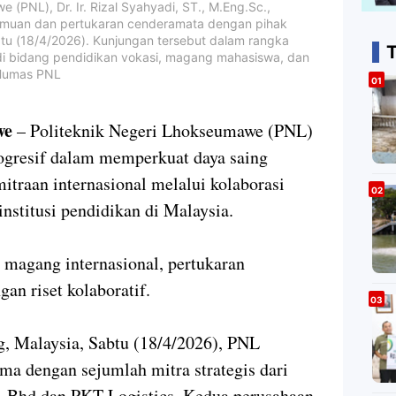
 (PNL), Dr. Ir. Rizal Syahyadi, ST., M.Eng.Sc.,
emuan dan pertukaran cenderamata dengan pihak
abtu (18/4/2026). Kunjungan tersebut dalam rangka
T
 di bidang pendidikan vokasi, magang mahasiswa, dan
 Humas PNL
we
– Politeknik Negeri Lhokseumawe (PNL)
ogresif dalam memperkuat daya saing
traan internasional melalui kolaborasi
institusi pendidikan di Malaysia.
magang internasional, pertukaran
n riset kolaboratif.
, Malaysia, Sabtu (18/4/2026), PNL
ma dengan sejumlah mitra strategis dari
dn. Bhd dan PKT Logistics. Kedua perusahaan