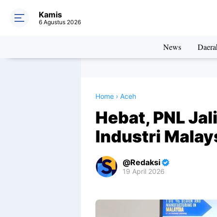
Kamis
6 Agustus 2026
News
Daera
Home
›
Aceh
Hebat, PNL Jal
Industri Malay
Redaksi
19 April 2026
Premium
By
Raushan