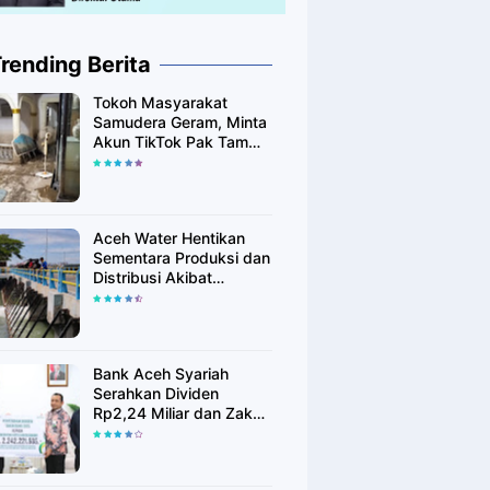
rending Berita
Tokoh Masyarakat
Samudera Geram, Minta
Akun TikTok Pak Tam
Tak Tebar Harapan
Palsu bagi Korban Banjir
Aceh Utara
Aceh Water Hentikan
Sementara Produksi dan
Distribusi Akibat
Fenomena Alam yang
Memengaruhi Kualitas
Air Baku
Bank Aceh Syariah
Serahkan Dividen
Rp2,24 Miliar dan Zakat
Rp400 Juta kepada
Pemko Lhokseumawe