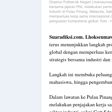
Direktur Politeknik Negeri Lhokseumawe
bersama jajaran PNL melakukan pert
industri di Pulau Pinang, Malaysia, S
memperluas kerja sama internasional
penguatan kompetensi global. Foto :
Suaradiksi.com. Lhokseuma
terus menunjukkan langkah pr
global dengan memperluas kemi
strategis bersama industri dan 
Langkah ini membuka peluang 
mahasiswa, hingga pengembanga
Dalam lawatan ke Pulau Pinang
melakukan penjajakan kerja sa
sektor industri, yakni Gott S