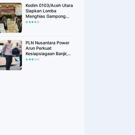
Kodim 0103/Aceh Utara
Siapkan Lomba
Menghias Gampong
Berhadiah Rp100 Juta,
Bangkitkan Semangat
Kemerdekaan hingga
Pelosok Desa
PLN Nusantara Power
Arun Perkuat
Kesiapsiagaan Banjir,
Polres Lhokseumawe
Terima Bantuan Perahu
Karet