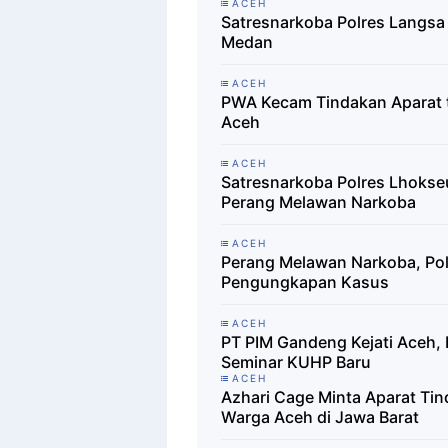
ACEH
Satresnarkoba Polres Langsa
Medan
ACEH
PWA Kecam Tindakan Aparat t
Aceh
ACEH
Satresnarkoba Polres Lhoks
Perang Melawan Narkoba
ACEH
Perang Melawan Narkoba, Pol
Pengungkapan Kasus
ACEH
PT PIM Gandeng Kejati Aceh, 
Seminar KUHP Baru
ACEH
Azhari Cage Minta Aparat Ti
Warga Aceh di Jawa Barat