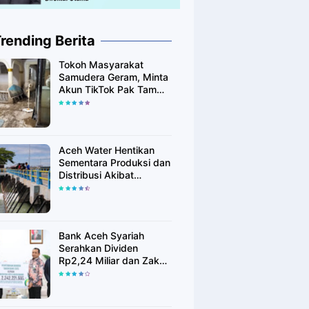
rending Berita
Tokoh Masyarakat
Samudera Geram, Minta
Akun TikTok Pak Tam
Tak Tebar Harapan
Palsu bagi Korban Banjir
Aceh Utara
Aceh Water Hentikan
Sementara Produksi dan
Distribusi Akibat
Fenomena Alam yang
Memengaruhi Kualitas
Air Baku
Bank Aceh Syariah
Serahkan Dividen
Rp2,24 Miliar dan Zakat
Rp400 Juta kepada
Pemko Lhokseumawe