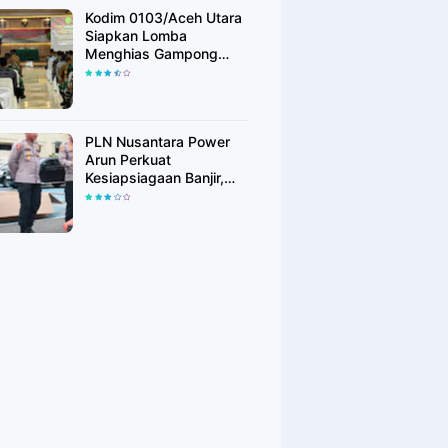
Kodim 0103/Aceh Utara
Siapkan Lomba
Menghias Gampong
Berhadiah Rp100 Juta,
Bangkitkan Semangat
Kemerdekaan hingga
Pelosok Desa
PLN Nusantara Power
Arun Perkuat
Kesiapsiagaan Banjir,
Polres Lhokseumawe
Terima Bantuan Perahu
Karet