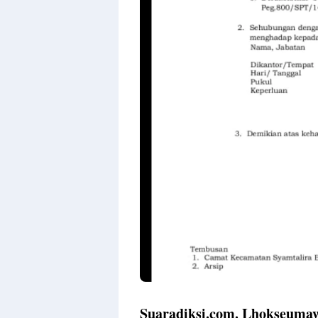
Suaradiksi.com. Lhokseuma