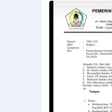
By
Raushan
Design
With
Shroff
Templates