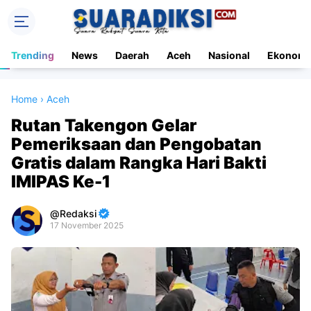
Trending
News
Daerah
Aceh
Nasional
Ekonomi
Home
›
Aceh
Rutan Takengon Gelar
Pemeriksaan dan Pengobatan
Gratis dalam Rangka Hari Bakti
IMIPAS Ke-1
Redaksi
17 November 2025
Premium
By
Raushan
Design
With