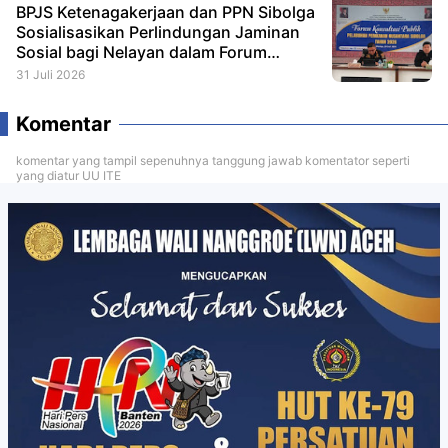
BPJS Ketenagakerjaan dan PPN Sibolga
Sosialisasikan Perlindungan Jaminan
Sosial bagi Nelayan dalam Forum
Konsultasi Publik
31 Juli 2026
Komentar
komentar yang tampil sepenuhnya tanggung jawab komentator seperti
yang diatur UU ITE