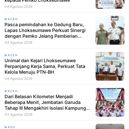
kepada Pemko Lhokseumawe
04 Agustus 2026
ACEH
Pasca pemindahan ke Gedung Baru,
Lapas Lhokseumawe Perkuat Sinergi
dengan Pemko Jelang Pemberian
Remisi HUT RI
04 Agustus 2026
ACEH
Unimal dan Kejari Lhokseumawe
Perpanjang Kerja Sama, Perkuat Tata
Kelola Menuju PTN-BH
04 Agustus 2026
ACEH
Dari Belasan Kilometer Menjadi
Beberapa Menit, Jembatan Garuda
Tahap III Mengakhiri Isolasi Kampung
Tempel
03 Agustus 2026
ADV