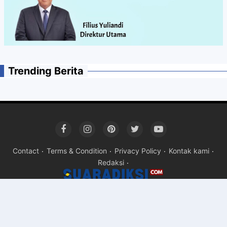
Trending Berita
Contact
Terms & Condition
Privacy Policy
Kontak kami
Redaksi
Copyright ©
2026Suara rakyat Suara kita - suaradiksi.com
Pre
By