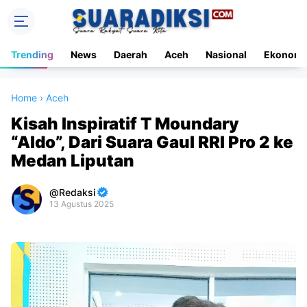
Trending
News
Daerah
Aceh
Nasional
Ekonomi
Home
›
Aceh
Kisah Inspiratif T Moundary
“Aldo”, Dari Suara Gaul RRI Pro 2 ke
Medan Liputan
Redaksi
13 Agustus 2025
Premium
By
Raushan
Design
With
Shroff