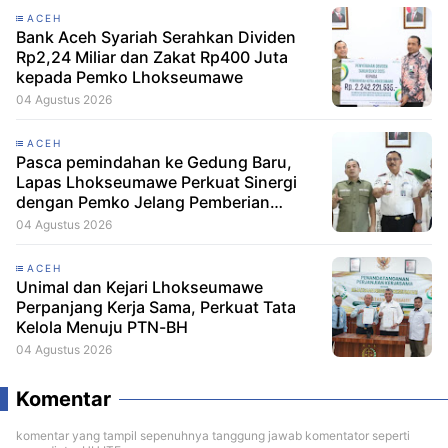
ACEH
Bank Aceh Syariah Serahkan Dividen
Rp2,24 Miliar dan Zakat Rp400 Juta
kepada Pemko Lhokseumawe
04 Agustus 2026
ACEH
Pasca pemindahan ke Gedung Baru,
Lapas Lhokseumawe Perkuat Sinergi
dengan Pemko Jelang Pemberian
Remisi HUT RI
04 Agustus 2026
ACEH
Unimal dan Kejari Lhokseumawe
Perpanjang Kerja Sama, Perkuat Tata
Kelola Menuju PTN-BH
04 Agustus 2026
Komentar
komentar yang tampil sepenuhnya tanggung jawab komentator seperti