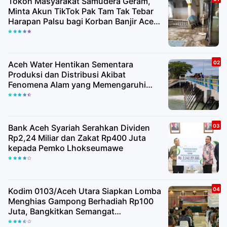
Tokoh Masyarakat Samudera Geram,
Minta Akun TikTok Pak Tam Tak Tebar
Harapan Palsu bagi Korban Banjir Aceh
Utara
Aceh Water Hentikan Sementara
Produksi dan Distribusi Akibat
Fenomena Alam yang Memengaruhi
Kualitas Air Baku
Bank Aceh Syariah Serahkan Dividen
Rp2,24 Miliar dan Zakat Rp400 Juta
kepada Pemko Lhokseumawe
Kodim 0103/Aceh Utara Siapkan Lomba
Menghias Gampong Berhadiah Rp100
Juta, Bangkitkan Semangat
Kemerdekaan hingga Pelosok Desa