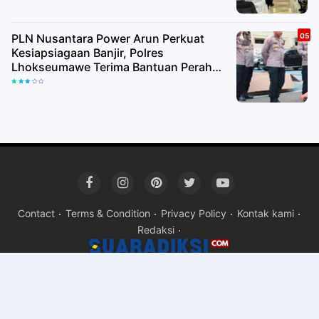
PLN Nusantara Power Arun Perkuat
Kesiapsiagaan Banjir, Polres
Lhokseumawe Terima Bantuan Perahu
Karet
Contact
Terms & Condition
Privacy Policy
Kontak kami
Redaksi
Copyright ©
2026Suara rakyat Suara kita - suaradiksi.com
Pre
By