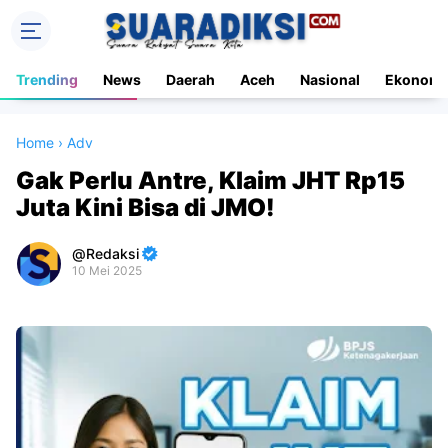
Trending
News
Daerah
Aceh
Nasional
Ekonomi
Home
›
Adv
Gak Perlu Antre, Klaim JHT Rp15
Juta Kini Bisa di JMO!
Redaksi
10 Mei 2025
Premium
By
Raushan
Design
With
Shroff
Templates