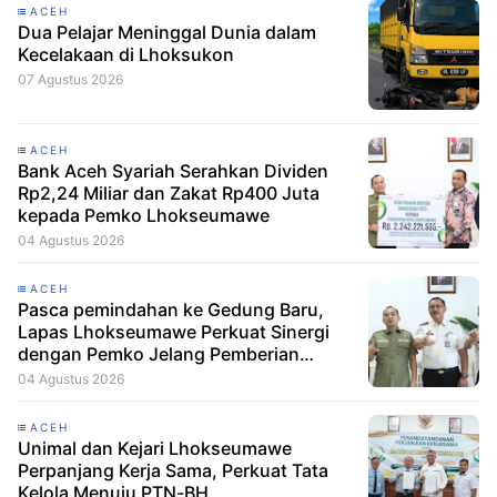
ACEH
Dua Pelajar Meninggal Dunia dalam
Kecelakaan di Lhoksukon
07 Agustus 2026
ACEH
Bank Aceh Syariah Serahkan Dividen
Rp2,24 Miliar dan Zakat Rp400 Juta
kepada Pemko Lhokseumawe
04 Agustus 2026
ACEH
Pasca pemindahan ke Gedung Baru,
Lapas Lhokseumawe Perkuat Sinergi
dengan Pemko Jelang Pemberian
Remisi HUT RI
04 Agustus 2026
ACEH
Unimal dan Kejari Lhokseumawe
Perpanjang Kerja Sama, Perkuat Tata
Kelola Menuju PTN-BH