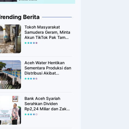
rending Berita
Tokoh Masyarakat
Samudera Geram, Minta
Akun TikTok Pak Tam
Tak Tebar Harapan
Palsu bagi Korban Banjir
Aceh Utara
Aceh Water Hentikan
Sementara Produksi dan
Distribusi Akibat
Fenomena Alam yang
Memengaruhi Kualitas
Air Baku
Bank Aceh Syariah
Serahkan Dividen
Rp2,24 Miliar dan Zakat
Rp400 Juta kepada
Pemko Lhokseumawe