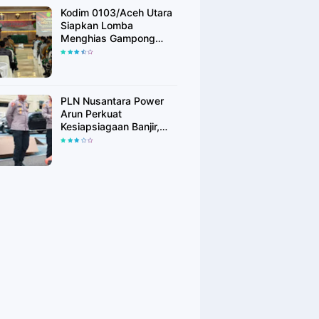
Kodim 0103/Aceh Utara
Siapkan Lomba
Menghias Gampong
Berhadiah Rp100 Juta,
Bangkitkan Semangat
Kemerdekaan hingga
Pelosok Desa
PLN Nusantara Power
Arun Perkuat
Kesiapsiagaan Banjir,
Polres Lhokseumawe
Terima Bantuan Perahu
Karet