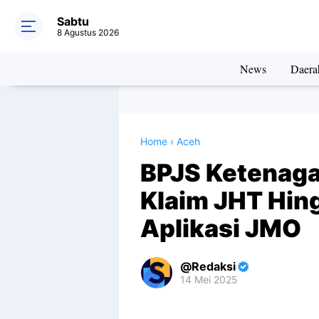
Sabtu
8 Agustus 2026
News
Daera
Home
›
Aceh
BPJS Ketenaga
Klaim JHT Hin
Aplikasi JMO
Redaksi
14 Mei 2025
Premium