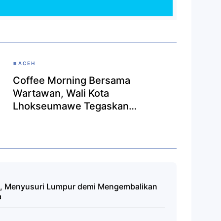
ACEH
Coffee Morning Bersama
Wartawan, Wali Kota
Lhokseumawe Tegaskan
Komitmen Terima Saran dan Kritik
untuk Perbaikan Kota
l, Menyusuri Lumpur demi Mengembalikan
a