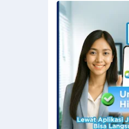
By
Raushan
Design
With
Shroff
Templates