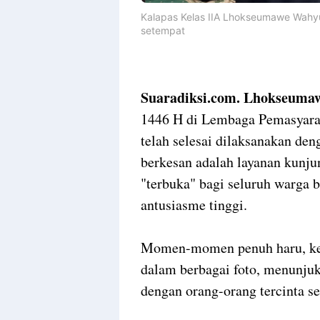
Kalapas Kelas IIA Lhokseumawe Wahyu 
setempat
Suaradiksi.com. Lhokseuma
1446 H di Lembaga Pemasyara
telah selesai dilaksanakan de
berkesan adalah layanan kunju
"terbuka" bagi seluruh warga 
antusiasme tinggi.
Momen-momen penuh haru, keb
dalam berbagai foto, menunju
dengan orang-orang tercinta se