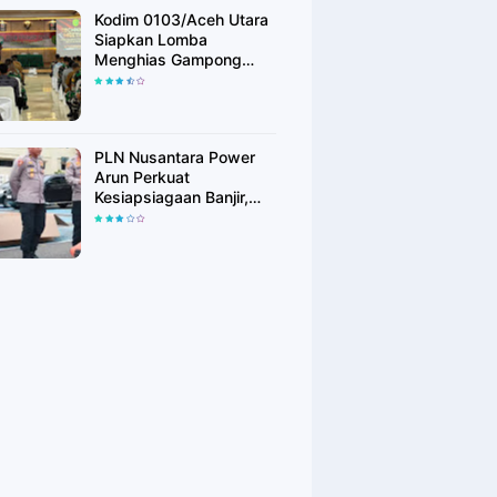
Kodim 0103/Aceh Utara
Siapkan Lomba
Menghias Gampong
Berhadiah Rp100 Juta,
Bangkitkan Semangat
Kemerdekaan hingga
Pelosok Desa
PLN Nusantara Power
Arun Perkuat
Kesiapsiagaan Banjir,
Polres Lhokseumawe
Terima Bantuan Perahu
Karet