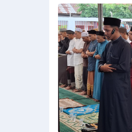
Premium
By
Raushan
Design
With
Shroff
Templates