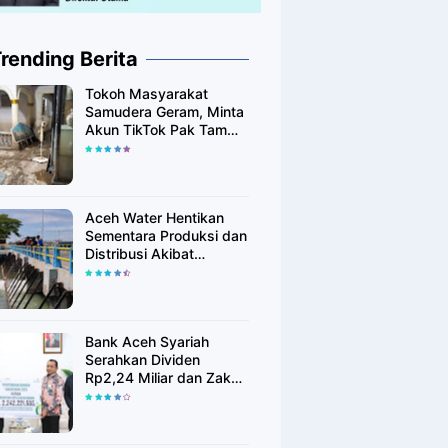
rending Berita
Tokoh Masyarakat
Samudera Geram, Minta
Akun TikTok Pak Tam
Tak Tebar Harapan
Palsu bagi Korban Banjir
Aceh Utara
Aceh Water Hentikan
Sementara Produksi dan
Distribusi Akibat
Fenomena Alam yang
Memengaruhi Kualitas
Air Baku
Bank Aceh Syariah
Serahkan Dividen
Rp2,24 Miliar dan Zakat
Rp400 Juta kepada
Pemko Lhokseumawe