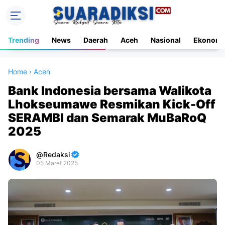
Trending
News
Daerah
Aceh
Nasional
Ekonomi
Home
›
Aceh
Bank Indonesia bersama Walikota
Lhokseumawe Resmikan Kick-Off
SERAMBI dan Semarak MuBaRoQ
2025
Redaksi
05 Maret 2025
Premium
By
Raushan
Design
With