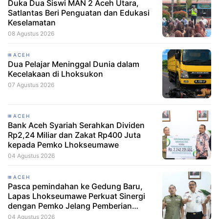
Duka Dua Siswi MAN 2 Aceh Utara,
Satlantas Beri Penguatan dan Edukasi
Keselamatan
08 Agustus 2026
ACEH
Dua Pelajar Meninggal Dunia dalam
Kecelakaan di Lhoksukon
07 Agustus 2026
ACEH
Bank Aceh Syariah Serahkan Dividen
Rp2,24 Miliar dan Zakat Rp400 Juta
kepada Pemko Lhokseumawe
04 Agustus 2026
ACEH
Pasca pemindahan ke Gedung Baru,
Lapas Lhokseumawe Perkuat Sinergi
dengan Pemko Jelang Pemberian
Remisi HUT RI
04 Agustus 2026