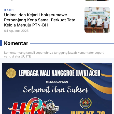
ACEH
Unimal dan Kejari Lhokseumawe
Perpanjang Kerja Sama, Perkuat Tata
Kelola Menuju PTN-BH
04 Agustus 2026
Komentar
komentar yang tampil sepenuhnya tanggung jawab komentator seperti
yang diatur UU ITE