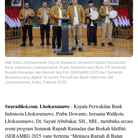
Shroff
Templates
Wali Kota Lhokseumawe Sayuti Abubakar bersama Kepala Perwakilan
Bank Indonesia Lhokseumawe, Prabu Dewanto saat Kick-Off Semarak
Rupiah Ramadan dan Berkah Idul Fitri (SERAMBI) 2025 dan Semarak
Mubaraq yang digelar di Kantor Perwakilan Bank Indonesia (BI)
Lhokseumawe, Rabu, 5 Maret 2025.
Suaradiksi.com. Lhokseumawe
- Kepala Perwakilan Bank
Indonesia Lhokseumawe, Prabu Dewanto, bersama Walikota
Lhokseumawe, Dr. Sayuti Abubakar, SH., MH., membuka secara
resmi program Semarak Rupiah Ramadan dan Berkah Idulfitri
(SERAMBI) 2025 yang bertema “Menjaga Rupiah di Bulan