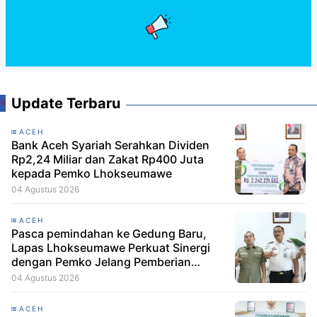
Update Terbaru
ACEH
Bank Aceh Syariah Serahkan Dividen
Rp2,24 Miliar dan Zakat Rp400 Juta
kepada Pemko Lhokseumawe
04 Agustus 2026
ACEH
Pasca pemindahan ke Gedung Baru,
Lapas Lhokseumawe Perkuat Sinergi
dengan Pemko Jelang Pemberian
Remisi HUT RI
04 Agustus 2026
ACEH