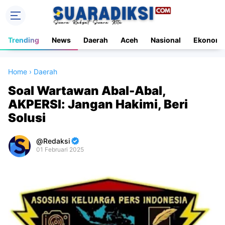
Trending
News
Daerah
Aceh
Nasional
Ekonomi
Home
›
Daerah
Soal Wartawan Abal-Abal,
AKPERSI: Jangan Hakimi, Beri
Solusi
Redaksi
01 Februari 2025
Premium
By
Raushan
Design
With
Shroff