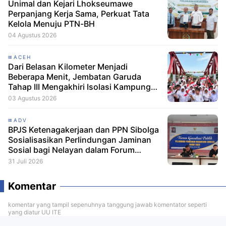
Unimal dan Kejari Lhokseumawe
Perpanjang Kerja Sama, Perkuat Tata
Kelola Menuju PTN-BH
04 Agustus 2026
ACEH
Dari Belasan Kilometer Menjadi
Beberapa Menit, Jembatan Garuda
Tahap III Mengakhiri Isolasi Kampung
Tempel
03 Agustus 2026
ADV
BPJS Ketenagakerjaan dan PPN Sibolga
Sosialisasikan Perlindungan Jaminan
Sosial bagi Nelayan dalam Forum
Konsultasi Publik
31 Juli 2026
Komentar
komentar yang tampil sepenuhnya tanggung jawab komentator seperti
yang diatur UU ITE